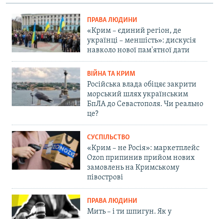
ПРАВА ЛЮДИНИ
«Крим – єдиний регіон, де
українці – меншість»: дискусія
навколо нової пам'ятної дати
ВІЙНА ТА КРИМ
Російська влада обіцяє закрити
морський шлях українським
БпЛА до Севастополя. Чи реально
це?
СУСПІЛЬСТВО
«Крим – не Росія»: маркетплейс
Ozon припинив прийом нових
замовлень на Кримському
півострові
ПРАВА ЛЮДИНИ
Мить – і ти шпигун. Як у