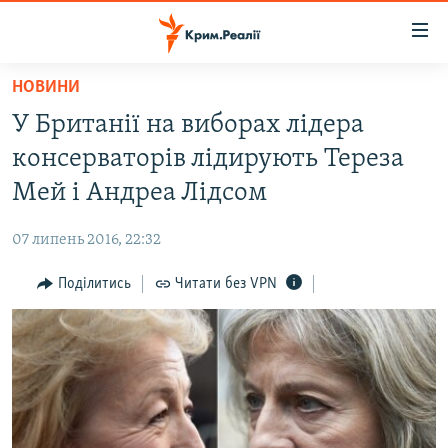
Доступність
посилання
Перейти
НОВИНИ
до
НОВИНИ
У Британії на виборах лідера
основного
ВОДА.КРИМ
матеріалу
консерваторів лідирують Тереза
ВІДЕО ТА ФОТО
Перейти
Мей і Андреа Лідсом
до
ПОЛІТИКА
основної
07 липень 2016, 22:32
БЛОГИ
навігації
Перейти
Поділитись
Читати без VPN
ПОГЛЯД
до
ІНТЕРВ'Ю
пошуку
ВСЕ ЗА ДЕНЬ
СПЕЦПРОЕКТИ
ЯК ОБІЙТИ БЛОКУВАННЯ
ДЕПОРТАЦІЯ