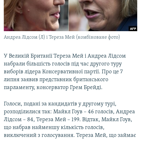
ВІДЕОУРОКИ «ELIFBE»
Русский
СВІДЧЕННЯ ОКУПАЦІЇ
Qırımtatar
УКРАЇНСЬКА ПРОБЛЕМА КРИМУ
Андреа Лідсом (Л) і Тереза Мей (комбіноване фото)
ДОЛУЧАЙСЯ!
ІНФОГРАФІКА
У Великій Британії Тереза Мей і Андреа Лідсом
набрали більшість голосів під час другого туру
Усі сайти RFE/RL
виборів лідера Консервативної партії. Про це 7
липня заявив представник британського
парламенту, консерватор Грем Брейді.
Голоси, подані за кандидатів у другому турі,
розподілилися так: Майкл Гоув – 46 голосів, Андреа
Лідсом – 84, Тереза Мей – 199. Відтак, Майкл Гоув,
що набрав найменшу кількість голосів,
виключений з голосування. Тереза Мей, що займає