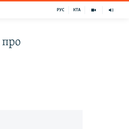
РУС
КТА
 про