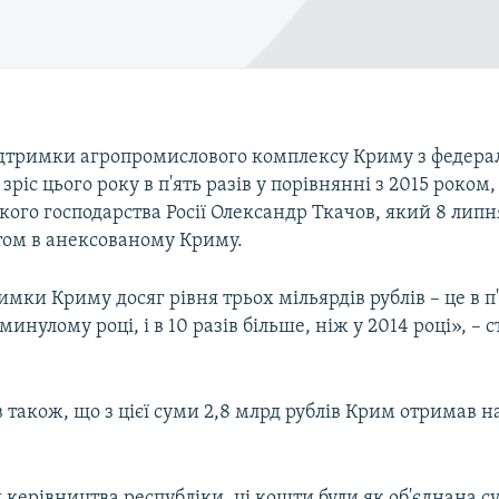
дтримки агропромислового комплексу Криму з федера
зріс цього року в п'ять разів у порівнянні з 2015 роком
ького господарства Росії Олександр Ткачов, який 8 липн
том в анексованому Криму.
имки Криму досяг рівня трьох мільярдів рублів – це в п'
минулому році, і в 10 разів більше, ніж у 2014 році», – 
 також, що з цієї суми 2,8 млрд рублів Крим отримав н
керівництва республіки, ці кошти були як об'єднана су