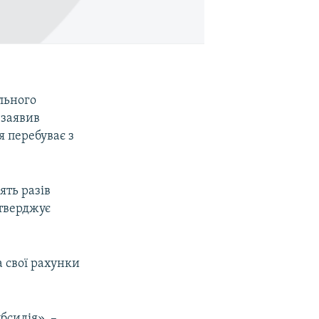
льного
, заявив
я перебуває з
ять разів
стверджує
а свої рахунки
бсидія», –