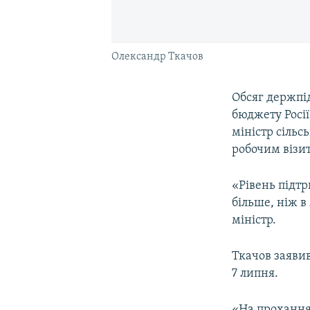
Олександр Ткачов
Обсяг держпі
бюджету Росії 
міністр сільс
робочим візи
«Рівень підтр
більше, ніж в 
міністр.
Ткачов заявив
7 липня.
«На прохання 