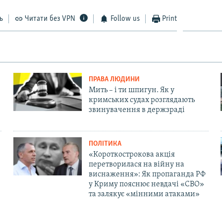
ь
Читати без VPN
Follow us
Print
ПРАВА ЛЮДИНИ
Мить – і ти шпигун. Як у
кримських судах розглядають
звинувачення в держзраді
ПОЛІТИКА
«Короткострокова акція
перетворилася на війну на
виснаження»: Як пропаганда РФ
у Криму пояснює невдачі «СВО»
та залякує «мінними атаками»