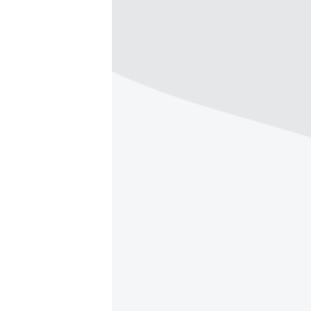
ВІДЕОУРОКИ «ELIFBE»
СВІДЧЕННЯ ОКУПАЦІЇ
УКРАЇНСЬКА ПРОБЛЕМА КРИМУ
ІНФОГРАФІКА