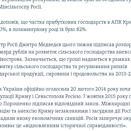
інсільгоспу Росії.
н доповів, що частка прибуткових господарств в АПК Кр
90%, в позаминулому році їх було 82%.
стр Росії Дмитро Медведєв цього тижня підписав розп
 млрд рублів на розвиток сільського господарства анек
івострова. Зазначається, що гроші надаються в рамках
витку сільського господарства та регулювання ринків
дарської продукції, сировини і продовольства на 2013-
 України офіційно оголосила 20 лютого 2014 року поч
упації Криму і Севастополя Росією. 7 жовтня 2015 року
о Порошенко підписав відповідний закон. Міжнародні 
цію та анексію Криму незаконними і засудили дії Росі
вадили низку економічних санкцій. Росія заперечує ок
називає це «відновленням історичної справедливості».