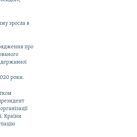
иму зросла в
орядження про
сованого
 державної
2020 роки.
атком
 президент
організації
ї. Країни
упацію