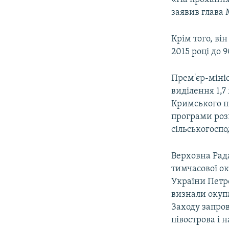
заявив глава М
Крім того, ві
2015 році до 
Прем'єр-міні
виділення 1,7
Кримського п
програми роз
сільськогоспо
Верховна Рада
тимчасової ок
України Петр
визнали окупа
Заходу запро
півострова і 