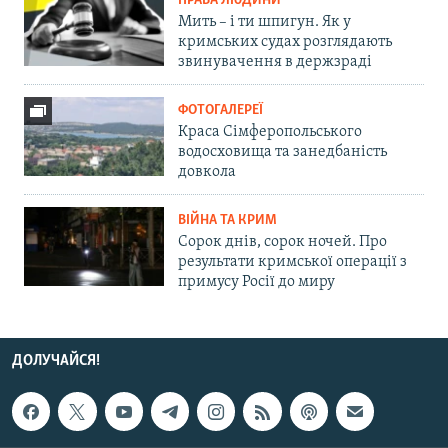
ПРАВА ЛЮДИНИ
Мить – і ти шпигун. Як у
кримських судах розглядають
звинувачення в держзраді
ФОТОГАЛЕРЕЇ
Краса Сімферопольського
водосховища та занедбаність
довкола
ВІЙНА ТА КРИМ
Сорок днів, сорок ночей. Про
результати кримської операції з
примусу Росії до миру
ДОЛУЧАЙСЯ!