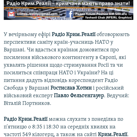
ВІДЕОУРОКИ «ELIFBE»
Русский
СВІДЧЕННЯ ОКУПАЦІЇ
Qırımtatar
УКРАЇНСЬКА ПРОБЛЕМА КРИМУ
У вечірньому ефірі
Радіо Крим.Реалії
обговорюють
ДОЛУЧАЙСЯ!
ІНФОГРАФІКА
перспективи саміту країн-учасниць НАТО у
Варшаві. Чи вдасться країнам домовитися про
посилення військового контингенту в Європі, які
ухвалять рішення щодо стримування Росії та чи
Усі сайти RFE/RL
посилиться співпраця НАТО і України? На ці
питання дадуть відповідь кореспондент Радіо
Свобода у Варшаві
Ростислав Хотин
і російський
військовий експерт
Павло Фельгенгауер
. Ведучий:
Віталій Портников.
Радіо Крим.Реалії
можна слухати з понеділка по
п'ятницю о 8:35 і 18:30 на середніх хвилях на
частоті 549 кілогерц, а також на сайті
Крим.Реалії
.