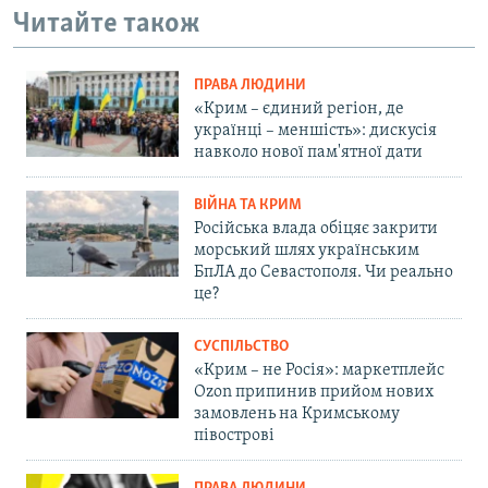
Читайте також
ПРАВА ЛЮДИНИ
«Крим – єдиний регіон, де
українці – меншість»: дискусія
навколо нової пам'ятної дати
ВІЙНА ТА КРИМ
Російська влада обіцяє закрити
морський шлях українським
БпЛА до Севастополя. Чи реально
це?
СУСПІЛЬСТВО
«Крим – не Росія»: маркетплейс
Ozon припинив прийом нових
замовлень на Кримському
півострові