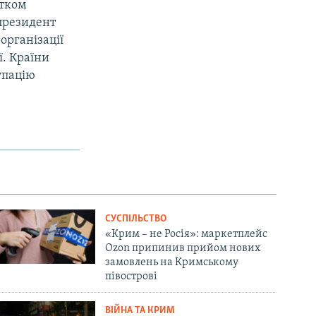
атком
 президент
організації
ї. Країни
упацію
СУСПІЛЬСТВО
«Крим – не Росія»: маркетплейс
Ozon припинив прийом нових
замовлень на Кримському
півострові
ВІЙНА ТА КРИМ