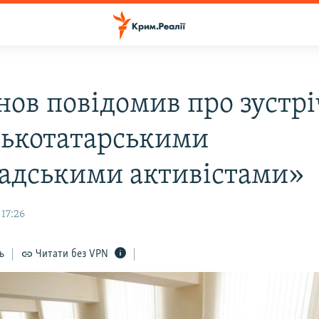
ов повідомив про зустріч
ькотатарськими
адськими активістами»
17:26
ь
Читати без VPN