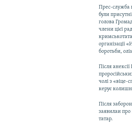
Прес-служба п
були присутні
голова Грома
члени цієї ра
кримськотата
організації «
боротьби, олі
Після анексії
проросійськи
чолі з «віце-
керує колишні
Після заборо
заявилаи про
татар.