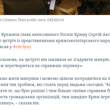
h Crimean Tatar public men, 08Jul2016
Кремлем глава анексованого Росією Криму Сергій Ак
 зустріч із представниками кримськотатарського наро
исав у
Фейсбуці
.
сьонова, на зустрічі він закликав не згадувати минуле
 перетвориться на справжню перлину».
мо жити минулим і можемо цілком зосередитися на п
ення тих проблем, які стоять перед людьми сьогодні. 
ати те, що було раніше і чим більше своїми справами 
исть громадських організацій, тим швидше Крим пере
ину», – сказав він.