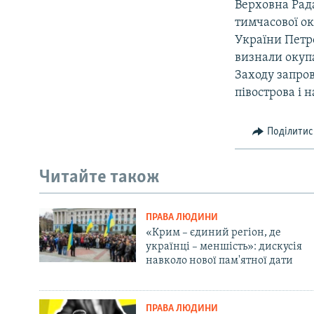
Верховна Рада
тимчасової ок
України Петр
визнали окупа
Заходу запро
півострова і 
Поділитис
Читайте також
ПРАВА ЛЮДИНИ
«Крим – єдиний регіон, де
українці – меншість»: дискусія
навколо нової пам'ятної дати
ПРАВА ЛЮДИНИ