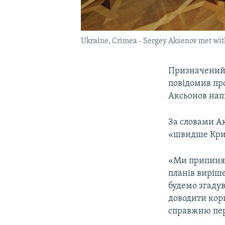
Ukraine, Crimea - Sergey Aksenov met wit
Призначений 
повідомив про
Аксьонов нап
За словами Ак
«швидше Крим
«Ми припиняє
планів виріш
будемо згадув
доводити кор
справжню перл