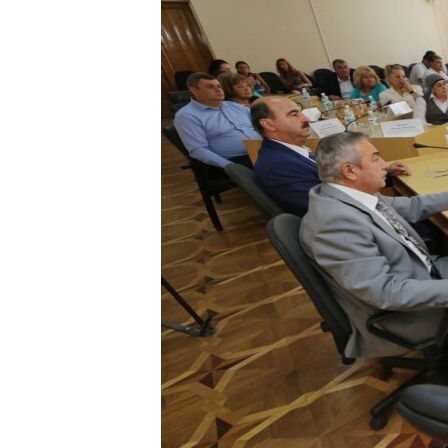
ВІДЕОУРОКИ «ELIFBE»
СВІДЧЕННЯ ОКУПАЦІЇ
УКРАЇНСЬКА ПРОБЛЕМА КРИМУ
ІНФОГРАФІКА