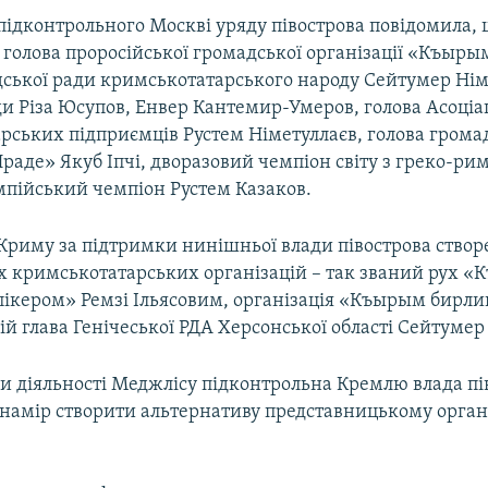
ідконтрольного Москві уряду півострова повідомила, щ
 голова проросійської громадської організації «Къыры
дської ради кримськотатарського народу Сейтумер Нім
ди Різа Юсупов, Енвер Кантемир-Умеров, голова Асоціац
рських підприємців Рустем Німетуллаєв, голова грома
Ираде» Якуб Іпчі, дворазовий чемпіон світу з греко-ри
мпійський чемпіон Рустем Казаков.
 Криму за підтримки нинішньої влади півострова ство
х кримськотатарських організацій – так званий рух 
спікером» Ремзі Ільясовим, організація «Къырым бирли
й глава Генічеської РДА Херсонської області Сейтумер
ни діяльності Меджлісу підконтрольна Кремлю влада пі
 намір створити альтернативу представницькому орга