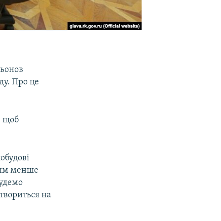
сьонов
ду. Про це
, щоб
обудові
Чим менше
будемо
твориться на