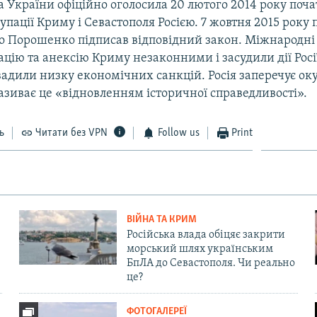
 України офіційно оголосила 20 лютого 2014 року поч
упації Криму і Севастополя Росією. 7 жовтня 2015 року
о Порошенко підписав відповідний закон. Міжнародні 
цію та анексію Криму незаконними і засудили дії Росі
вадили низку економічних санкцій. Росія заперечує ок
називає це «відновленням історичної справедливості».
ь
Читати без VPN
Follow us
Print
ВІЙНА ТА КРИМ
Російська влада обіцяє закрити
морський шлях українським
БпЛА до Севастополя. Чи реально
це?
ФОТОГАЛЕРЕЇ