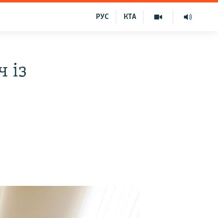
РУС
КТА
 із