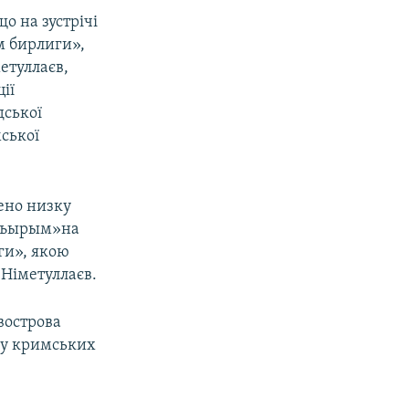
о на зустрічі
м бирлиги»,
етуллаєв,
ії
дської
мської
рено низку
«Къырым»на
ги», якою
 Німетуллаєв.
вострова
ну кримських