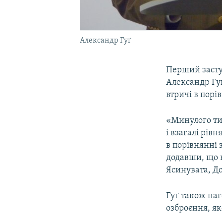
Александр Гуґ
Перший заступ
Александр Гуґ
втричі в пор
«Минулого ти
і взагалі рів
в порівнянні 
додавши, що 
Ясинувата, Д
Гуґ також наг
озброєння, як