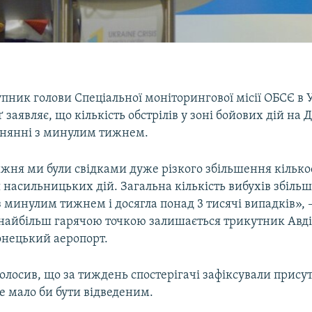
ник голови Спеціальної моніторингової місії ОБСЄ в 
 заявляє, що кількість обстрілів у зоні бойових дій на 
івнянні з минулим тижнем.
жня ми були свідками дуже різкого збільшення кілько
ня насильницьких дій. Загальна кількість вибухів збіль
з минулим тижнем і досягла понад 3 тисячі випадків», –
найбільш гарячою точкою залишається трикутник Авді
онецький аеропорт.
олосив, що за тиждень спостерігачі зафіксували присут
е мало би бути відведеним.