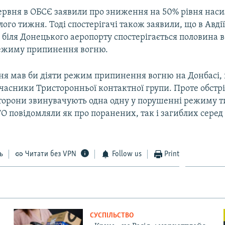
ервня в ОБСЄ заявили про зниження на 50% рівня наси
ого тижня. Тоді спостерігачі також заявили, що в Авдії
 біля Донецького аеропорту спостерігається половина в
ежиму припинення вогню.
тня мав би діяти режим припинення вогню на Донбасі,
часники Тристоронньої контактної групи. Проте обстрі
сторони звинувачують одна одну у порушенні режиму т
ТО повідомляли як про поранених, так і загиблих сере
ь
Читати без VPN
Follow us
Print
СУСПІЛЬСТВО