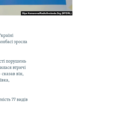
Україні
Донбасі зросла
сті порушень
шилася втричі
 сказав він,
ївка,
ність 77 видів