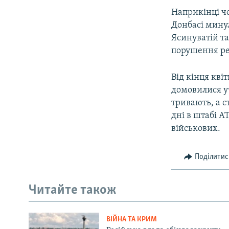
Наприкінці ч
Донбасі минул
Ясинуватій та
порушення р
Від кінця кві
домовилися у
тривають, а 
дні в штабі А
військових.
Поділитис
Читайте також
ВІЙНА ТА КРИМ