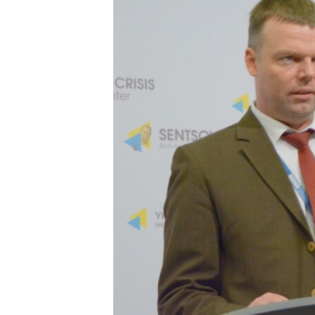
ВІДЕОУРОКИ «ELIFBE»
СВІДЧЕННЯ ОКУПАЦІЇ
УКРАЇНСЬКА ПРОБЛЕМА КРИМУ
ІНФОГРАФІКА