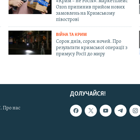
«Крим – не Росія»: маркетплейс
Ozon припинив прийом нових
замовлень на Кримському
півострові
ВІЙНА ТА КРИМ
Сорок днів, сорок ночей. Про
результати кримської операції з
примусу Росії до миру
ДОЛУЧАЙСЯ!
. Про нас