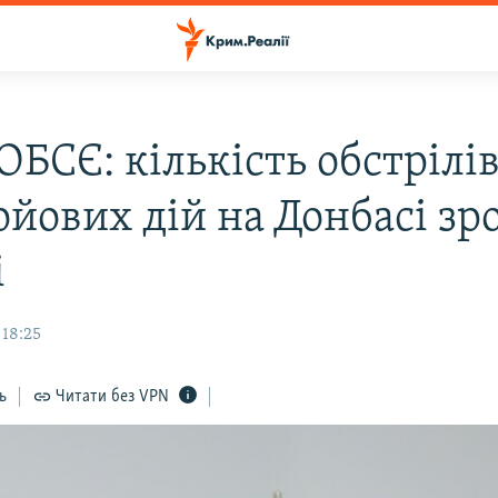
БСЄ: кількість обстрілів
ойових дій на Донбасі зр
і
 18:25
ь
Читати без VPN