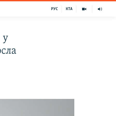
РУС
КТА
 у
осла