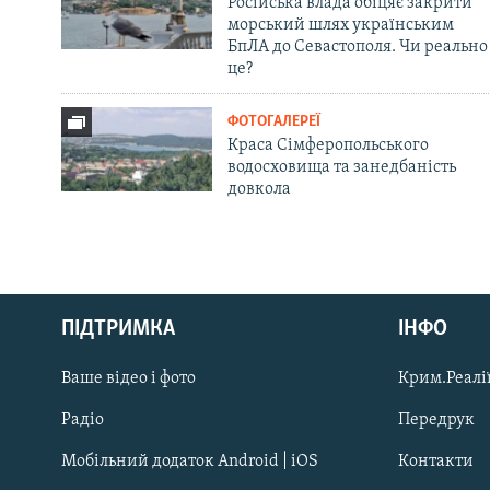
Російська влада обіцяє закрити
морський шлях українським
БпЛА до Севастополя. Чи реально
це?
ФОТОГАЛЕРЕЇ
Краса Сімферопольського
водосховища та занедбаність
довкола
Русский
ПІДТРИМКА
ІНФО
Qırımtatar
Ваше відео і фото
Крим.Реалії
ДОЛУЧАЙСЯ!
Радіо
Передрук
Мобільний додаток Android | iOS
Контакти