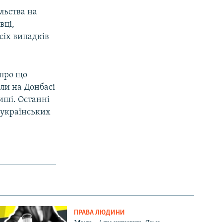
льства на
вці,
сіх випадків
 про що
ли на Донбасі
иші. Останні
д українських
ПРАВА ЛЮДИНИ