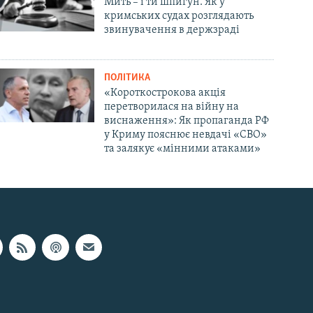
Мить – і ти шпигун. Як у
кримських судах розглядають
звинувачення в держзраді
ПОЛІТИКА
«Короткострокова акція
перетворилася на війну на
виснаження»: Як пропаганда РФ
у Криму пояснює невдачі «СВО»
та залякує «мінними атаками»