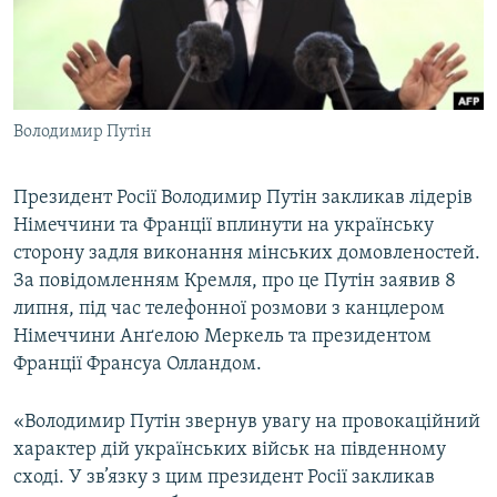
ВІДЕОУРОКИ «ELIFBE»
Русский
СВІДЧЕННЯ ОКУПАЦІЇ
Qırımtatar
УКРАЇНСЬКА ПРОБЛЕМА КРИМУ
Володимир Путін
ДОЛУЧАЙСЯ!
ІНФОГРАФІКА
Президент Росії Володимир Путін закликав лідерів
Німеччини та Франції вплинути на українську
Усі сайти RFE/RL
сторону задля виконання мінських домовленостей.
За повідомленням Кремля, про це Путін заявив 8
липня, під час телефонної розмови з канцлером
Німеччини Анґелою Меркель та президентом
Франції Франсуа Олландом.
«Володимир Путін звернув увагу на провокаційний
характер дій українських військ на південному
сході. У зв’язку з цим президент Росії закликав