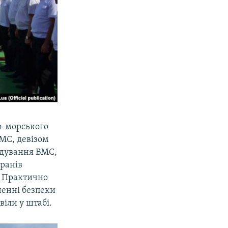
о-морського
МС, девізом
ндування ВМС,
еранів
. Практично
еченні безпеки
віли у штабі.