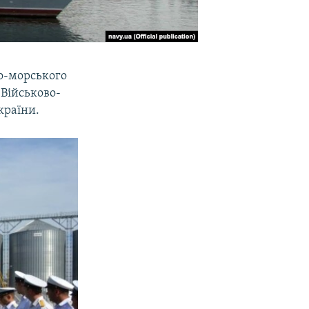
во-морського
 Військово-
країни.