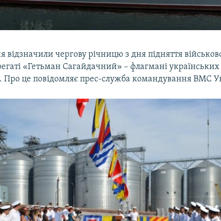
ня відзначили чергову річницю з дня підняття військо
регаті «Гетьман Сагайдачний» – флагмані українських
. Про це повідомляє прес-служба командування ВМС У