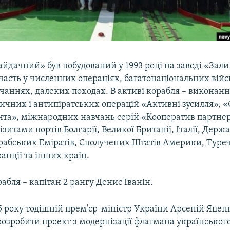
йдачний» був побудований у 1993 році на заводі «Зали
часть у численних операціях, багатонаціональних війс
чаннях, далеких походах. В активі корабля – виконанн
ичних і антипіратських операцій «Активні зусилля», 
нта», міжнародних навчань серій «Кооператив партнер»
ізитами портів Болгарії, Великої Британії, Італії, Держа
рабських Еміратів, Сполучених Штатів Америки, Туре
ранції та інших країн.
бля – капітан 2 рангу Денис Іванін.
5 року тодішній прем'єр-міністр України Арсеній Яце
озробити проект з модернізації флагмана українського