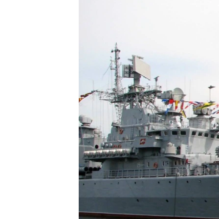
ВІДЕОУРОКИ «ELIFBE»
СВІДЧЕННЯ ОКУПАЦІЇ
УКРАЇНСЬКА ПРОБЛЕМА КРИМУ
ІНФОГРАФІКА