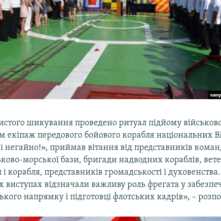
чистого шикування проведено ритуал підйому військов
им екіпаж передового бойового корабля національних В
ві негайно!», приймав вітання від представників кома
ьково-морської бази, бригади надводних кораблів, вет
і корабля, представників громадськості і духовенства
воїх виступах відзначали важливу роль фрегата у забезп
ького напрямку і підготовці флотських кадрів», – розпо