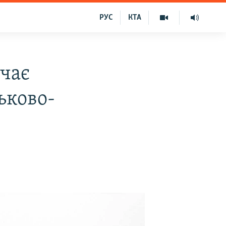
РУС
КТА
чає
ьково-