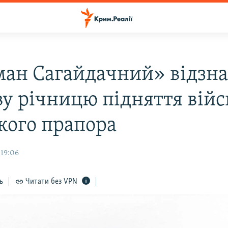
ман Сагайдачний» відзна
ву річницю підняття війс
кого прапора
 19:06
ь
Читати без VPN