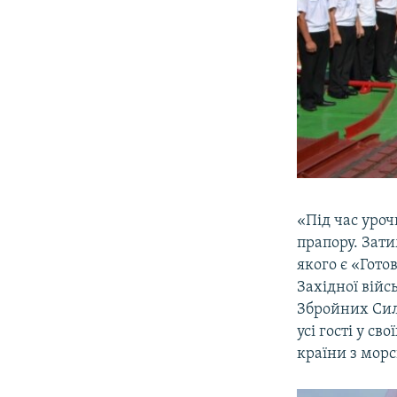
«Під час уро
прапору. Зат
якого є «Гото
Західної війс
Збройних Сил 
усі гості у с
країни з морс