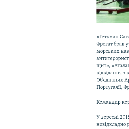
«Гетьман Сага
Фрегат брав у
морських нав
антитерорист
щит», «Атала
відвідання з в
Об’єднаних А
Португалії, Ф
Командир кора
У вересні 201
невідкладно р