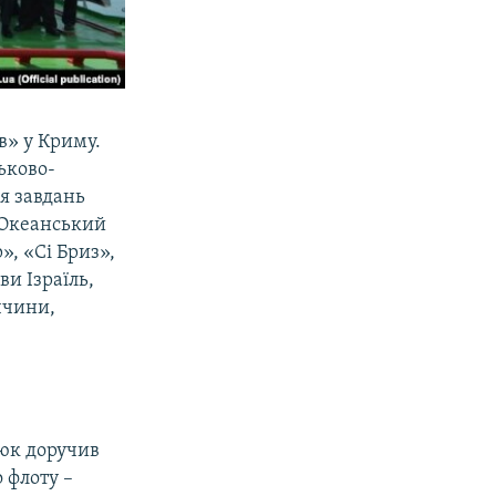
в» у Криму.
ьково-
я завдань
«Океанський
, «Сі Бриз»,
ви Ізраїль,
ччини,
нюк доручив
 флоту –