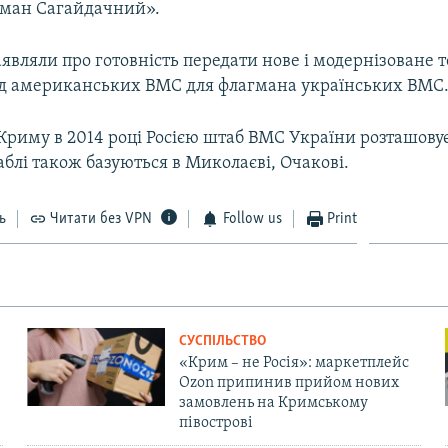
ьман Сагайдачний».
вляли про готовність передати нове і модернізоване 
д американських ВМС для флагмана українських ВМС
 Криму в 2014 році Росією штаб ВМС України розташовує
аблі також базуються в Миколаєві, Очакові.
ь
Читати без VPN
Follow us
Print
СУСПІЛЬСТВО
«Крим – не Росія»: маркетплейс
Ozon припинив прийом нових
замовлень на Кримському
півострові