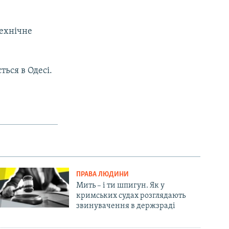
технічне
.
ться в Одесі.
ПРАВА ЛЮДИНИ
Мить – і ти шпигун. Як у
кримських судах розглядають
звинувачення в держзраді