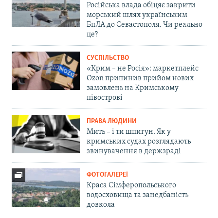
Російська влада обіцяє закрити
морський шлях українським
БпЛА до Севастополя. Чи реально
це?
СУСПІЛЬСТВО
«Крим – не Росія»: маркетплейс
Ozon припинив прийом нових
замовлень на Кримському
півострові
ПРАВА ЛЮДИНИ
Мить – і ти шпигун. Як у
кримських судах розглядають
звинувачення в держзраді
ФОТОГАЛЕРЕЇ
Краса Сімферопольського
водосховища та занедбаність
довкола