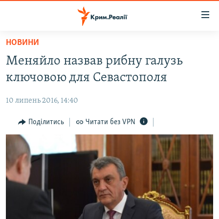
Доступність
посилання
Перейти
НОВИНИ
до
НОВИНИ
Меняйло назвав рибну галузь
основного
ВОДА.КРИМ
матеріалу
ключовою для Севастополя
ВІДЕО ТА ФОТО
Перейти
до
10 липень 2016, 14:40
ПОЛІТИКА
основної
БЛОГИ
Поділитись
Читати без VPN
навігації
Перейти
ПОГЛЯД
до
ІНТЕРВ'Ю
пошуку
ВСЕ ЗА ДЕНЬ
СПЕЦПРОЕКТИ
ЯК ОБІЙТИ БЛОКУВАННЯ
ДЕПОРТАЦІЯ