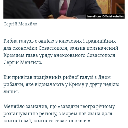
ВІДЕОУРОКИ «ELIFBE»
Русский
СВІДЧЕННЯ ОКУПАЦІЇ
Qırımtatar
Сергій Меняйло
УКРАЇНСЬКА ПРОБЛЕМА КРИМУ
ДОЛУЧАЙСЯ!
ІНФОГРАФІКА
Рибна галузь є однією з ключових і традиційних
для економіки Севастополя, заявив призначений
Кремлем глава уряду анексованого Севастополя
Усі сайти RFE/RL
Сергій Меняйло.
Він привітав працівників рибної галузі з Днем
рибалки, яке відзначають у Криму у другу неділю
липня.
Меняйло зазначив, що «завдяки географічному
розташуванню регіону, з морем пов'язана доля
кожної сім'ї, кожного севастопольця».