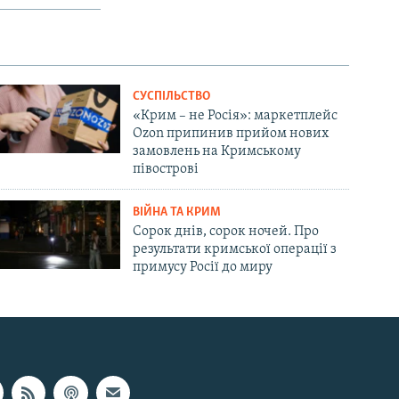
СУСПІЛЬСТВО
«Крим – не Росія»: маркетплейс
Ozon припинив прийом нових
замовлень на Кримському
півострові
ВІЙНА ТА КРИМ
Сорок днів, сорок ночей. Про
результати кримської операції з
примусу Росії до миру