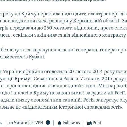
5 року до Криму перестала надходити електроенергія 
з пошкодження електроопори у Херсонській області. З
трів передавали до 250 мегават, відновили, проте елек
ють, оскільки закінчилася дія відповідного контракту.
безпечується за рахунок власної генерації, генератор
ергомостом із Кубані.
 України офіційно оголосила 20 лютого 2014 року поч
упації Криму і Севастополя Росією. 7 жовтня 2015 року
о Порошенко підписав відповідний закон. Міжнародні 
цію і анексію Криму незаконними і засудили дії Росії.
вадили низку економічних санкцій. Росія заперечує ок
називає це «відновленням історичної справедливості».
ь
Читати без VPN
Follow us
Print