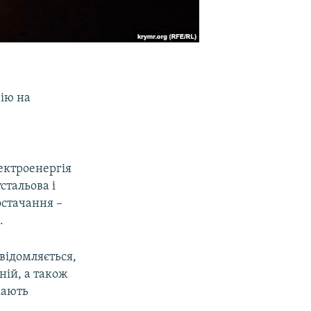
рію на
лектроенергія
стальова і
остачання –
.
відомляється,
ній, а також
жають