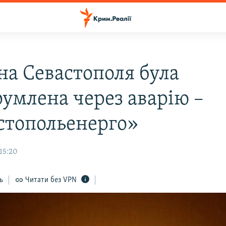
на Севастополя була
румлена через аварію –
стопольенерго»
15:20
ь
Читати без VPN