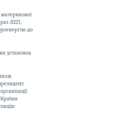
з материкової
араз ЛЕП,
троенергію до
них установок
атком
 президент
організації
 Країни
упацію