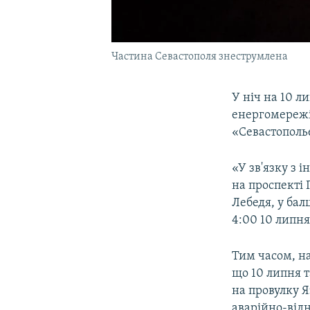
Частина Севастополя знеструмлена
У ніч на 10 л
енергомережі
«Севастополь
«У зв'язку з 
на проспекті 
Лебедя, у бал
4:00 10 липня
Тим часом, на
що 10 липня т
на провулку 
аварійно-від