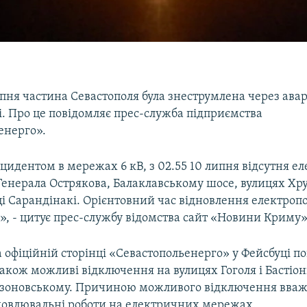
ипня частина Севастополя була знеструмлена через ава
. Про це повідомляє прес-служба підприємства
енерго».
інцидентом в мережах 6 кВ, з 02.55 10 липня відсутня е
Генерала Острякова, Балаклавському шосе, вулицях Хру
ці Сарандінакі. Орієнтовний час відновлення електроп
», - цитує прес-службу відомства сайт «Новини Криму»
 офіційній сторінці «Севастопольенерго» у Фейсбуці по
акож можливі відключення на вулицях Гоголя і Бастіон
Язоновському. Причиною можливого відключення вва
новлювальні роботи на електричних мережах.