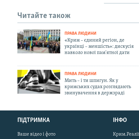
Читайте також
ПРАВА ЛЮДИНИ
«Крим – єдиний регіон, де
українці – меншість»: дискусія
навколо нової пам'ятної дати
ПРАВА ЛЮДИНИ
Мить – і ти шпигун. Як у
кримських судах розглядають
звинувачення в держзраді
Русский
ПІДТРИМКА
ІНФО
Qırımtatar
Ваше відео і фото
Крим.Реалії
ДОЛУЧАЙСЯ!