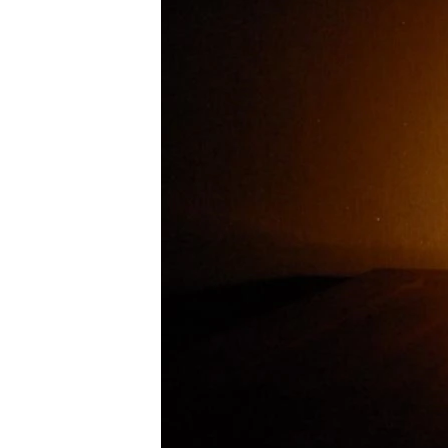
ВІДЕОУРОКИ «ELIFBE»
СВІДЧЕННЯ ОКУПАЦІЇ
УКРАЇНСЬКА ПРОБЛЕМА КРИМУ
ІНФОГРАФІКА