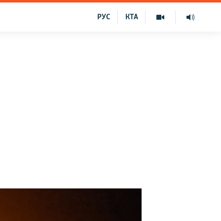
РУС
КТА