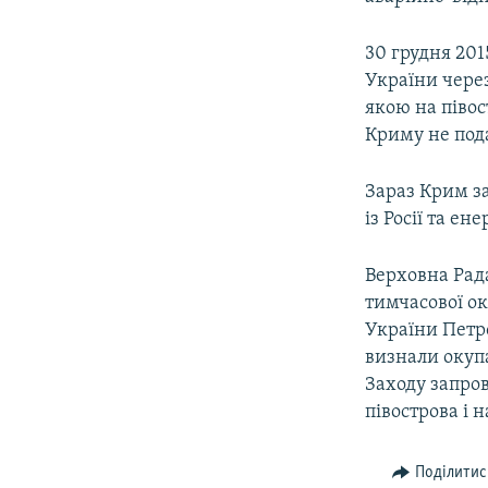
30 грудня 201
України чере
якою на півос
Криму не пода
Зараз Крим за
із Росії та ен
Верховна Рада
тимчасової ок
України Петр
визнали окупа
Заходу запро
півострова і 
Поділитис