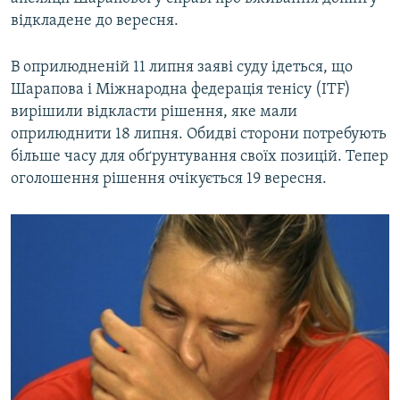
ВІДЕОУРОКИ «ELIFBE»
відкладене до вересня.
Русский
СВІДЧЕННЯ ОКУПАЦІЇ
Qırımtatar
В оприлюдненій 11 липня заяві суду ідеться, що
УКРАЇНСЬКА ПРОБЛЕМА КРИМУ
Шарапова і Міжнародна федерація тенісу (ITF)
вирішили відкласти рішення, яке мали
ДОЛУЧАЙСЯ!
ІНФОГРАФІКА
оприлюднити 18 липня. Обидві сторони потребують
більше часу для обґрунтування своїх позицій. Тепер
оголошення рішення очікується 19 вересня.
Усі сайти RFE/RL