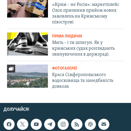
«Крим – не Росія»: маркетплейс
Ozon припинив прийом нових
замовлень на Кримському
півострові
ПРАВА ЛЮДИНИ
Мить – і ти шпигун. Як у
кримських судах розглядають
звинувачення в держзраді
ФОТОГАЛЕРЕЇ
Краса Сімферопольського
водосховища та занедбаність
довкола
ДОЛУЧАЙСЯ!