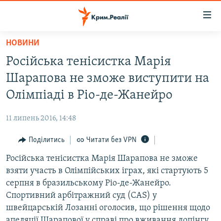
Доступність
посилання
Перейти
НОВИНИ
до
НОВИНИ
Російська тенісистка Марія
основного
ВОДА.КРИМ
матеріалу
Шарапова не зможе виступити на
ВІДЕО ТА ФОТО
Перейти
Олімпіаді в Ріо-де-Жанейро
до
ПОЛІТИКА
основної
11 липень 2016, 14:48
БЛОГИ
навігації
Перейти
Поділитись
Читати без VPN
ПОГЛЯД
до
Російська тенісистка Марія Шарапова не зможе
ІНТЕРВ'Ю
пошуку
взяти участь в Олімпійських іграх, які стартують 5
ВСЕ ЗА ДЕНЬ
серпня в бразильському Ріо-де-Жанейро.
СПЕЦПРОЕКТИ
Спортивний арбітражний суд (CAS) у
швейцарській Лозанні оголосив, що рішення щодо
ЯК ОБІЙТИ БЛОКУВАННЯ
ДЕПОРТАЦІЯ
апеляції Шарапової у справі про вживання допінгу