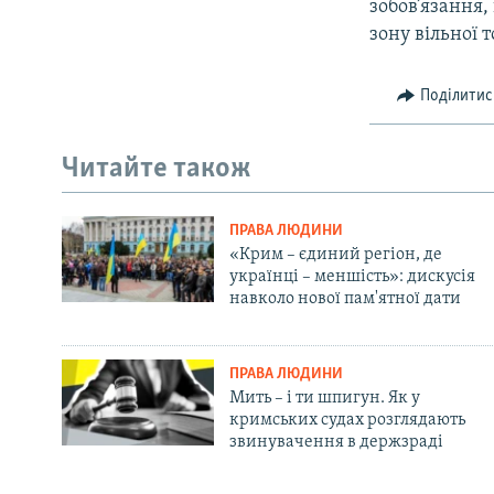
зобов’язання,
зону вільної т
Поділитис
Читайте також
ПРАВА ЛЮДИНИ
«Крим – єдиний регіон, де
українці – меншість»: дискусія
навколо нової пам'ятної дати
ПРАВА ЛЮДИНИ
Мить – і ти шпигун. Як у
кримських судах розглядають
звинувачення в держзраді