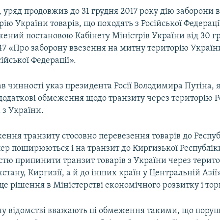
уряд продовжив до 31 грудня 2017 року дію заборони 
ію України товарів, що походять з Російської Федерації
жений постановою Кабінету Міністрів України від 30 г
47 «Про заборону ввезення на митну територію України
сійської Федерації».
в чинності указ президента Росії Володимира Путіна, 
одаткові обмеження щодо транзиту через територію Ро
з України.
ення транзиту стосовно перевезення товарів до Респу
ер поширюються і на транзит до Киргизької Республіки
стю припинити транзит товарів з України через терит
стану, Киргизії, а й до інших країн у Центральній Азії»
е рішення в Міністерстві економічного розвитку і торг
му відомстві вважають ці обмеження такими, що пору