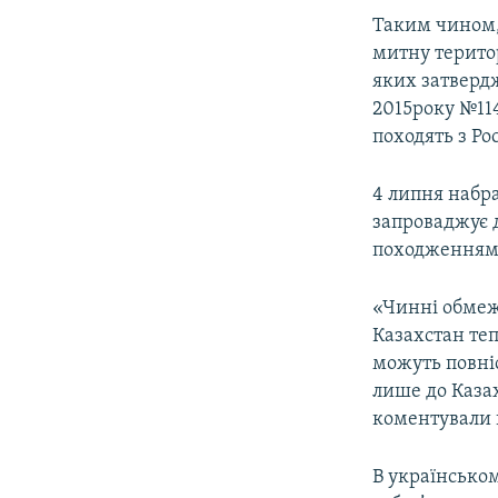
ВІДЕОУРОКИ «ELIFBE»
Таким чином, 
СВІДЧЕННЯ ОКУПАЦІЇ
митну територ
яких затверд
УКРАЇНСЬКА ПРОБЛЕМА КРИМУ
2015року №11
ІНФОГРАФІКА
походять з Ро
4 липня набра
запроваджує д
походженням 
«Чинні обмеж
Казахстан теп
можуть повні
лише до Казах
коментували ц
В українсько