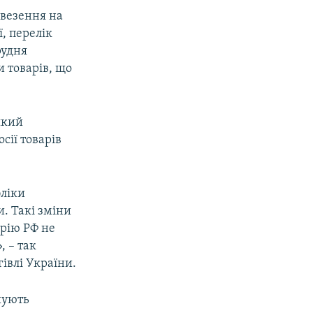
ввезення на
, перелік
рудня
 товарів, що
який
сії товарів
бліки
. Такі зміни
орію РФ не
, – так
івлі України.
шують