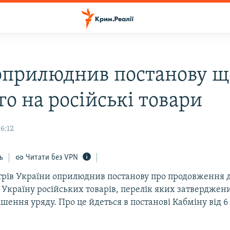
оприлюднив постанову щ
о на російські товари
16:12
ь
Читати без VPN
стрів України оприлюднив постанову про продовження д
 Україну російських товарів, перелік яких затверджен
шення уряду. Про це йдеться в постанові Кабміну від 6