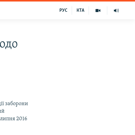
РУС
КТА
одо
ії заборони
ий
 липня 2016