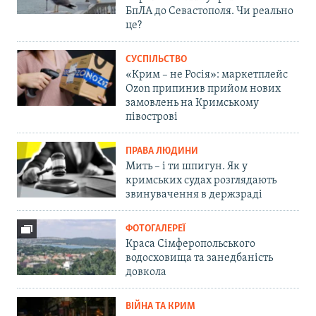
БпЛА до Севастополя. Чи реально
це?
СУСПІЛЬСТВО
«Крим – не Росія»: маркетплейс
Ozon припинив прийом нових
замовлень на Кримському
півострові
ПРАВА ЛЮДИНИ
Мить – і ти шпигун. Як у
кримських судах розглядають
звинувачення в держзраді
ФОТОГАЛЕРЕЇ
Краса Сімферопольського
водосховища та занедбаність
довкола
ВІЙНА ТА КРИМ