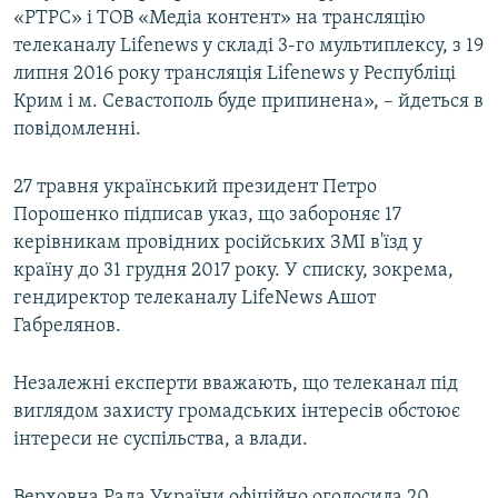
«РТРС» і ТОВ «Медіа контент» на трансляцію
ВІДЕОУРОКИ «ELIFBE»
Русский
телеканалу Lifenews у складі 3-го мультиплексу, з 19
СВІДЧЕННЯ ОКУПАЦІЇ
липня 2016 року трансляція Lifenews у Республіці
Qırımtatar
Крим і м. Севастополь буде припинена», – йдеться в
УКРАЇНСЬКА ПРОБЛЕМА КРИМУ
повідомленні.
ДОЛУЧАЙСЯ!
ІНФОГРАФІКА
27 травня український президент Петро
Порошенко підписав указ, що забороняє 17
керівникам провідних російських ЗМІ в'їзд у
Усі сайти RFE/RL
країну до 31 грудня 2017 року. У списку, зокрема,
гендиректор телеканалу LifeNews Ашот
Габрелянов.
Незалежні експерти вважають, що телеканал під
виглядом захисту громадських інтересів обстоює
інтереси не суспільства, а влади.
Верховна Рада України офіційно оголосила 20