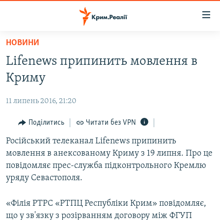
Доступність
посилання
Перейти
НОВИНИ
до
НОВИНИ
Lifenews припинить мовлення в
основного
ВОДА.КРИМ
матеріалу
Криму
ВІДЕО ТА ФОТО
Перейти
до
11 липень 2016, 21:20
ПОЛІТИКА
основної
БЛОГИ
Поділитись
Читати без VPN
навігації
Перейти
ПОГЛЯД
Російський телеканал Lifenews припинить
до
мовлення в анексованому Криму з 19 липня. Про це
ІНТЕРВ'Ю
пошуку
повідомляє прес-служба підконтрольного Кремлю
ВСЕ ЗА ДЕНЬ
уряду Севастополя.
СПЕЦПРОЕКТИ
«Філія РТРС «РТПЦ Республіки Крим» повідомляє,
ЯК ОБІЙТИ БЛОКУВАННЯ
ДЕПОРТАЦІЯ
що у зв'язку з розірванням договору між ФГУП