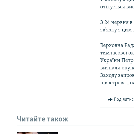
ВІДЕОУРОКИ «ELIFBE»
очікується в
СВІДЧЕННЯ ОКУПАЦІЇ
З 24 червня 
УКРАЇНСЬКА ПРОБЛЕМА КРИМУ
зв'язку з цим
ІНФОГРАФІКА
Верховна Рада
тимчасової ок
України Петр
визнали окупа
Заходу запро
півострова і 
Поділитис
Читайте також