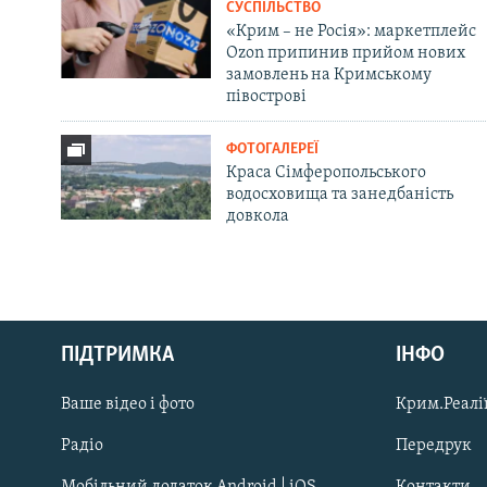
СУСПІЛЬСТВО
«Крим – не Росія»: маркетплейс
Ozon припинив прийом нових
замовлень на Кримському
півострові
ФОТОГАЛЕРЕЇ
Краса Сімферопольського
водосховища та занедбаність
довкола
Русский
Qırımtatar
ПІДТРИМКА
ІНФО
Ваше відео і фото
Крим.Реалії
ДОЛУЧАЙСЯ!
Радіо
Передрук