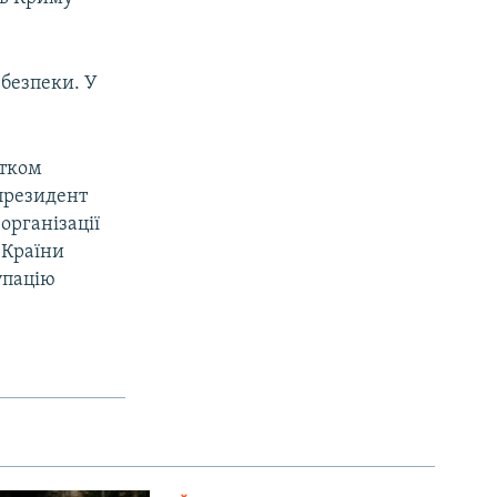
безпеки. У
атком
 президент
організації
 Країни
упацію