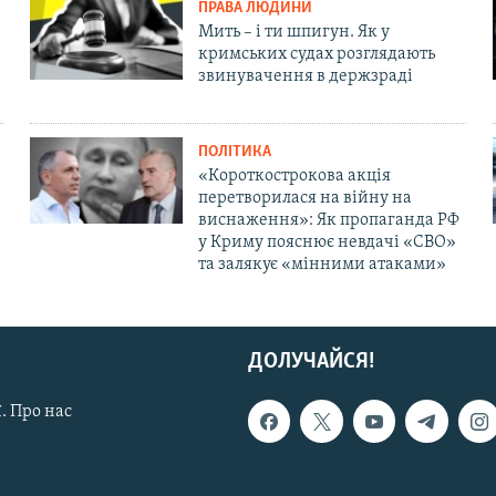
ПРАВА ЛЮДИНИ
Мить – і ти шпигун. Як у
кримських судах розглядають
звинувачення в держзраді
ПОЛІТИКА
«Короткострокова акція
перетворилася на війну на
виснаження»: Як пропаганда РФ
у Криму пояснює невдачі «СВО»
та залякує «мінними атаками»
ДОЛУЧАЙСЯ!
. Про нас