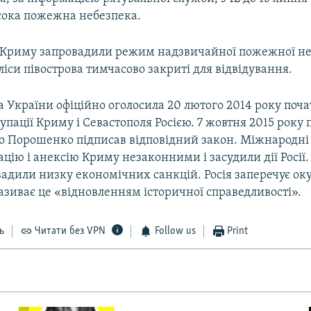
исока пожежна небезпека.
в Криму запровадили режим надзвичайної пожежної не
 ліси півострова тимчасово закриті для відвідування.
 України офіційно оголосила 20 лютого 2014 року поч
упації Криму і Севастополя Росією. 7 жовтня 2015 року
о Порошенко підписав відповідний закон. Міжнародні 
цію і анексію Криму незаконними і засудили дії Росії.
вадили низку економічних санкцій. Росія заперечує ок
називає це «відновленням історичної справедливості».
ь
Читати без VPN
Follow us
Print