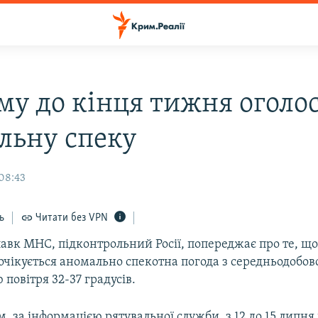
му до кінця тижня оголо
льну спеку
 08:43
ь
Читати без VPN
вк МНС, підконтрольний Росії, попереджає про те, що
 очікується аномально спекотна погода з середньодобо
повітря 32-37 градусів.
им, за інформацією рятувальної служби, з 12 до 15 липн