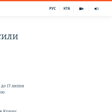
РУС
КТА
сили
 до 17 липня
вою
я в Криму