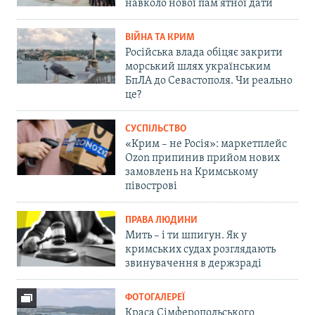
навколо нової пам'ятної дати
ВІЙНА ТА КРИМ
Російська влада обіцяє закрити
морський шлях українським
БпЛА до Севастополя. Чи реально
це?
СУСПІЛЬСТВО
«Крим – не Росія»: маркетплейс
Ozon припинив прийом нових
замовлень на Кримському
півострові
ПРАВА ЛЮДИНИ
Мить – і ти шпигун. Як у
кримських судах розглядають
звинувачення в держзраді
ФОТОГАЛЕРЕЇ
Краса Сімферопольського