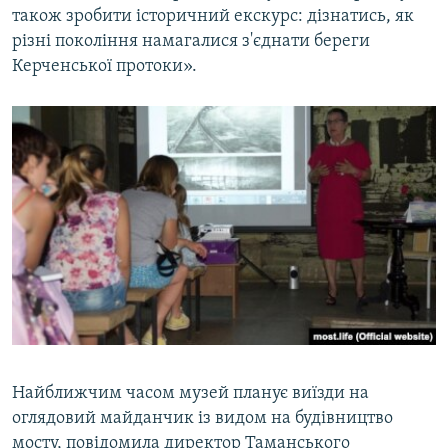
також зробити історичний екскурс: дізнатись, як
ВІДЕОУРОКИ «ELIFBE»
Русский
різні покоління намагалися з'єднати береги
СВІДЧЕННЯ ОКУПАЦІЇ
Керченської протоки».
Qırımtatar
УКРАЇНСЬКА ПРОБЛЕМА КРИМУ
ДОЛУЧАЙСЯ!
ІНФОГРАФІКА
Усі сайти RFE/RL
Найближчим часом музей планує виїзди на
оглядовий майданчик із видом на будівництво
мосту, повідомила директор Таманського