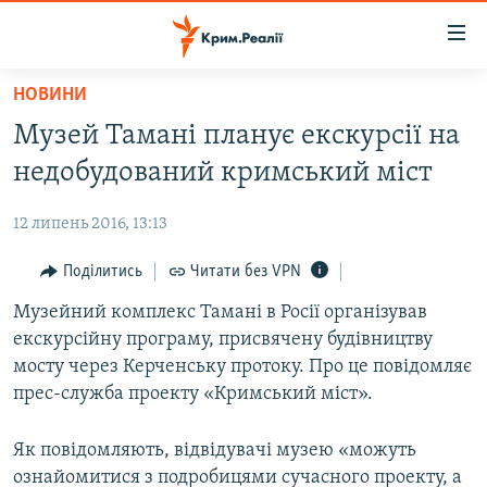
Доступність
посилання
Перейти
НОВИНИ
до
НОВИНИ
Музей Тамані планує екскурсії на
основного
ВОДА.КРИМ
матеріалу
недобудований кримський міст
ВІДЕО ТА ФОТО
Перейти
до
12 липень 2016, 13:13
ПОЛІТИКА
основної
БЛОГИ
Поділитись
Читати без VPN
навігації
Перейти
ПОГЛЯД
Музейний комплекс Тамані в Росії організував
до
екскурсійну програму, присвячену будівництву
ІНТЕРВ'Ю
пошуку
мосту через Керченську протоку. Про це повідомляє
ВСЕ ЗА ДЕНЬ
прес-служба проекту «Кримський міст».
СПЕЦПРОЕКТИ
Як повідомляють, відвідувачі музею «можуть
ЯК ОБІЙТИ БЛОКУВАННЯ
ДЕПОРТАЦІЯ
ознайомитися з подробицями сучасного проекту, а