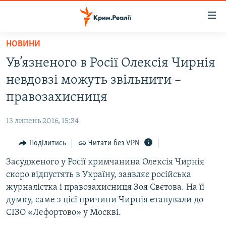
Доступність
посилання
Перейти
НОВИНИ
до
НОВИНИ
Ув’язненого в Росії Олексія Чирнія
основного
ВОДА.КРИМ
матеріалу
невдовзі можуть звільнити –
ВІДЕО ТА ФОТО
Перейти
правозахисниця
до
ПОЛІТИКА
основної
13 липень 2016, 15:34
БЛОГИ
навігації
Перейти
Поділитись
Читати без VPN
ПОГЛЯД
до
Засудженого у Росії кримчанина Олексія Чирнія
ІНТЕРВ'Ю
пошуку
скоро відпустять в Україну, заявляє російська
ВСЕ ЗА ДЕНЬ
журналістка і правозахисниця Зоя Свєтова. На її
СПЕЦПРОЕКТИ
думку, саме з цієї причини Чирнія етапували до
СІЗО «Лефортово» у Москві.
ЯК ОБІЙТИ БЛОКУВАННЯ
ДЕПОРТАЦІЯ