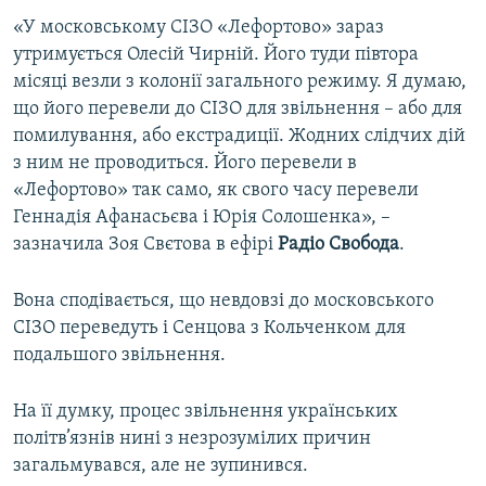
ВІДЕОУРОКИ «ELIFBE»
«У московському СІЗО «Лефортово» зараз
Русский
утримується Олесій Чирній. Його туди півтора
СВІДЧЕННЯ ОКУПАЦІЇ
Qırımtatar
місяці везли з колонії загального режиму. Я думаю,
УКРАЇНСЬКА ПРОБЛЕМА КРИМУ
що його перевели до СІЗО для звільнення – або для
помилування, або екстрадиції. Жодних слідчих дій
ДОЛУЧАЙСЯ!
ІНФОГРАФІКА
з ним не проводиться. Його перевели в
«Лефортово» так само, як свого часу перевели
Геннадія Афанасьєва і Юрія Солошенка», –
Усі сайти RFE/RL
зазначила Зоя Свєтова в ефірі
Радіо Свобода
.
Вона сподівається, що невдовзі до московського
СІЗО переведуть і Сенцова з Кольченком для
подальшого звільнення.
На її думку, процес звільнення українських
політв’язнів нині з незрозумілих причин
загальмувався, але не зупинився.