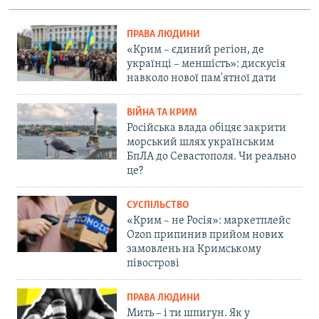
ПРАВА ЛЮДИНИ
«Крим – єдиний регіон, де
українці – меншість»: дискусія
навколо нової пам'ятної дати
ВІЙНА ТА КРИМ
Російська влада обіцяє закрити
морський шлях українським
БпЛА до Севастополя. Чи реально
це?
СУСПІЛЬСТВО
«Крим – не Росія»: маркетплейс
Ozon припинив прийом нових
замовлень на Кримському
півострові
ПРАВА ЛЮДИНИ
Мить – і ти шпигун. Як у