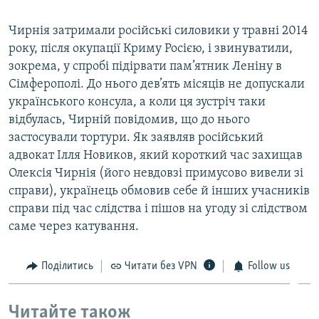
Чирнія затримали російські силовики у травні 2014
року, після окупації Криму Росією, і звинуватили,
зокрема, у спробі підірвати пам’ятник Леніну в
Сімферополі. До нього дев’ять місяців не допускали
українського консула, а коли ця зустріч таки
відбулась, Чирній повідомив, що до нього
застосували тортури. Як заявляв російський
адвокат Ілля Новиков, який короткий час захищав
Олексія Чирнія (його невдовзі примусово вивели зі
справи), українець обмовив себе й інших учасників
справи під час слідства і пішов на угоду зі слідством
саме через катування.
Поділитись
Читати без VPN
Follow us
Читайте також