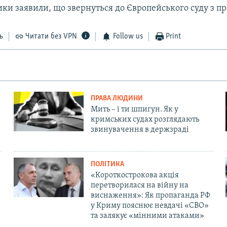
ки заявили, що звернуться до Європейського суду з п
ь
Читати без VPN
Follow us
Print
ПРАВА ЛЮДИНИ
Мить – і ти шпигун. Як у
кримських судах розглядають
звинувачення в держзраді
ПОЛІТИКА
«Короткострокова акція
перетворилася на війну на
виснаження»: Як пропаганда РФ
у Криму пояснює невдачі «СВО»
та залякує «мінними атаками»