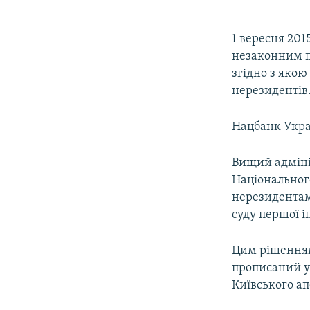
1 вересня 20
незаконним пу
згідно з яко
нерезидентів
Нацбанк Укра
Вищий адміні
Національног
нерезидентами
суду першої і
Цим рішенням
прописаний у
Київського ап