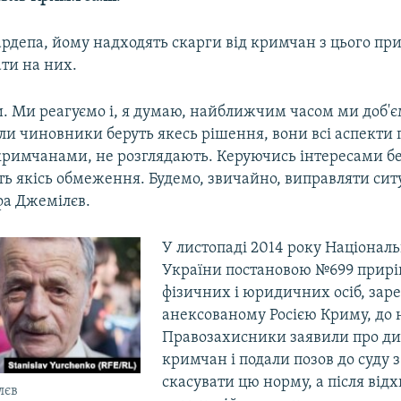
рдепа, йому надходять скарги від кримчан з цього прив
ти на них.
и. Ми реагуємо і, я думаю, найближчим часом ми доб'є
ли чиновники беруть якесь рішення, вони всі аспекти 
 кримчанами, не розглядають. Керуючись інтересами б
ть якісь обмеження. Будемо, звичайно, виправляти сит
фа Джемілєв.
У листопаді 2014 року Націонал
України постановою №699 прирі
фізичних і юридичних осіб, зар
анексованому Росією Криму, до 
Правозахисники заявили про д
кримчан і подали позов до суду 
скасувати цю норму, а після від
лєв