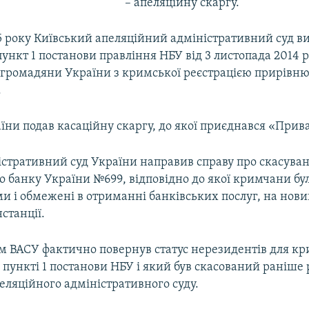
– апеляційну скаргу.
15 року Київський апеляційний адміністративний суд в
нкт 1 постанови правління НБУ від 3 листопада 2014 
ю громадяни України з кримської реєстрацією прирівн
.
їни подав касаційну скаргу, до якої приєднався «Прив
стративний суд України направив справу про скасува
о банку України №699, відповідно до якої кримчани бу
 і обмежені в отриманні банківських послуг, на нови
нстанції.
 ВАСУ фактично повернув статус нерезидентів для кр
 пункті 1 постанови НБУ і який був скасований раніш
еляційного адміністративного суду.