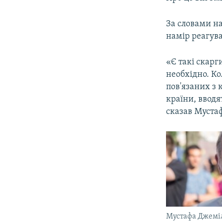
ВІДЕОУРОКИ «ELIFBE»
СВІДЧЕННЯ ОКУПАЦІЇ
За словами на
намір реагува
УКРАЇНСЬКА ПРОБЛЕМА КРИМУ
ІНФОГРАФІКА
«Є такі скарг
необхідно. Ко
пов'язаних з
країни, вводя
сказав Муста
Мустафа Джемі