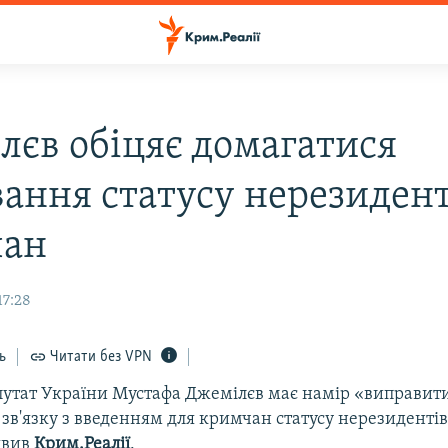
лєв обіцяє домагатися
вання статусу нерезидент
чан
17:28
ь
Читати без VPN
утат України Мустафа Джемілєв має намір «виправити
зв'язку з введенням для кримчан статусу нерезидентів 
явив
Крим.Реалії
.