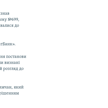
изнав
року №699,
ювалися до
атБанк».
ння постанови
ли визнані
й розгляд до
имчан, який
е рішенням