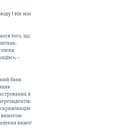
оду і він має
мося того, що
питань,
езпеки
уацію», –
ьний банк
вняв
еєстрованих в
нерезидентів.
искримінацію
з вимогою
хилення вимог