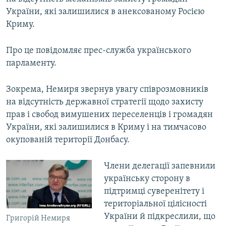
ВІДЕОУРОКИ «ELIFBE»
України, які залишилися в анексованому Росією
Русский
Криму.
СВІДЧЕННЯ ОКУПАЦІЇ
Qırımtatar
УКРАЇНСЬКА ПРОБЛЕМА КРИМУ
Про це повідомляє прес-служба українського
парламенту.
ДОЛУЧАЙСЯ!
ІНФОГРАФІКА
Зокрема, Немиря звернув увагу співрозмовників
на відсутність державної стратегії щодо захисту
Усі сайти RFE/RL
прав і свобод вимушених переселенців і громадян
України, які залишилися в Криму і на тимчасово
окупованій території Донбасу.
Члени делегації запевнили
українську сторону в
підтримці суверенітету і
територіальної цілісності
України й підкреслили, що
Григорій Немиря