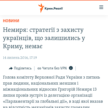
Доступність
посилання
Перейти
НОВИНИ
до
НОВИНИ
Немиря: стратегії з захисту
основного
ВОДА.КРИМ
матеріалу
українців, що залишились у
ВІДЕО ТА ФОТО
Перейти
Криму, немає
до
ПОЛІТИКА
основної
14 липень 2016, 17:19
БЛОГИ
навігації
Перейти
Поділитись
Читати без VPN
ПОГЛЯД
до
Голова комітету Верховної Ради України з питань
ІНТЕРВ'Ю
пошуку
прав людини, національних меншин і
ВСЕ ЗА ДЕНЬ
міжнаціональних відносин Григорій Немиря 13
СПЕЦПРОЕКТИ
липня провів зустріч із делегацією організації
«Парламентарії за глобальні дії», в ході якої вказав
ЯК ОБІЙТИ БЛОКУВАННЯ
ДЕПОРТАЦІЯ
на відсутність механізмів захисту громадян