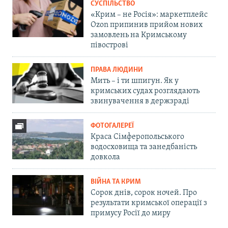
СУСПІЛЬСТВО
«Крим – не Росія»: маркетплейс
Ozon припинив прийом нових
замовлень на Кримському
півострові
ПРАВА ЛЮДИНИ
Мить – і ти шпигун. Як у
кримських судах розглядають
звинувачення в держзраді
ФОТОГАЛЕРЕЇ
Краса Сімферопольського
водосховища та занедбаність
довкола
ВІЙНА ТА КРИМ
Сорок днів, сорок ночей. Про
результати кримської операції з
примусу Росії до миру