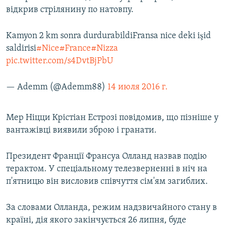
відкрив стрілянину по натовпу.
Kamyon 2 km sonra durdurabildiFransa nice deki işid
saldirisi
#Nice
#France
#Nizza
pic.twitter.com/s4DvtBjPbU
— Ademm (@Ademm88)
14 июля 2016 г.
Мер Ніцци Крістіан Естрозі повідомив, що пізніше у
вантажівці виявили зброю і гранати.
Президент Франції Франсуа Олланд назвав подію
терактом. У спеціальному телезверненні в ніч на
п'ятницю він висловив співчуття сім'ям загиблих.
За словами Олланда, режим надзвичайного стану в
країні, дія якого закінчується 26 липня, буде