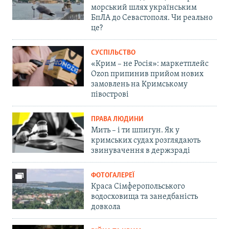
морський шлях українським
БпЛА до Севастополя. Чи реально
це?
СУСПІЛЬСТВО
«Крим – не Росія»: маркетплейс
Ozon припинив прийом нових
замовлень на Кримському
півострові
ПРАВА ЛЮДИНИ
Мить – і ти шпигун. Як у
кримських судах розглядають
звинувачення в держзраді
ФОТОГАЛЕРЕЇ
Краса Сімферопольського
водосховища та занедбаність
довкола