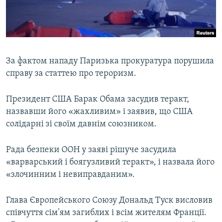
За фактом нападу Паризька прокуратура порушила
справу за статтею про тероризм.
Президент США Барак Обама засудив теракт,
назвавши його «жахливим» і заявив, що США
солідарні зі своїм давнім союзником.
Рада безпеки ООН у заяві рішуче засудила
«варварський і боягузливий теракт», і назвала його
«злочинним і невиправданим».
Глава Європейського Союзу Дональд Туск висловив
співчуття сім'ям загиблих і всім жителям Франції.