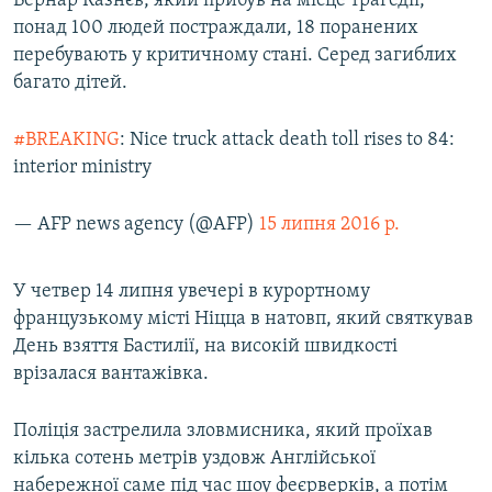
Бернар Казнєв, який прибув на місце трагедії,
ВІДЕОУРОКИ «ELIFBE»
понад 100 людей постраждали, 18 поранених
Русский
перебувають у критичному стані. Серед загиблих
СВІДЧЕННЯ ОКУПАЦІЇ
Qırımtatar
багато дітей.
УКРАЇНСЬКА ПРОБЛЕМА КРИМУ
ДОЛУЧАЙСЯ!
#BREAKING
: Nice truck attack death toll rises to 84:
ІНФОГРАФІКА
interior ministry
— AFP news agency (@AFP)
15 липня 2016 р.
Усі сайти RFE/RL
​У четвер 14 липня увечері в курортному
французькому місті Ніцца в натовп, який святкував
День взяття Бастилії, на високій швидкості
врізалася вантажівка.
Поліція застрелила зловмисника, який проїхав
кілька сотень метрів уздовж Англійської
набережної саме під час шоу феєрверків, а потім