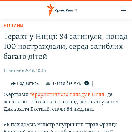
Доступність
посилання
Перейти
НОВИНИ
до
НОВИНИ
Теракт у Ніцці: 84 загинули, понад
основного
ВОДА.КРИМ
матеріалу
100 постраждали, серед загиблих
ВІДЕО ТА ФОТО
Перейти
багато дітей
до
ПОЛІТИКА
основної
15 липень 2016, 10:15
БЛОГИ
навігації
Перейти
Поділитись
Читати без VPN
ПОГЛЯД
до
Жертвами
терористичного нападу в Ніцці
, де
ІНТЕРВ'Ю
пошуку
вантажівка в'їхала в натовп під час святкування
ВСЕ ЗА ДЕНЬ
Дня взяття Бастилії, стали 84 людини.
СПЕЦПРОЕКТИ
Як повідомив міністр внутрішніх справ Франції
ЯК ОБІЙТИ БЛОКУВАННЯ
ДЕПОРТАЦІЯ