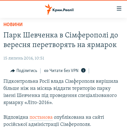
Доступність
посилання
Перейти
НОВИНИ
до
НОВИНИ
Парк Шевченка в Сімферополі до
основного
ВОДА.КРИМ
матеріалу
вересня перетворять на ярмарок
ВІДЕО ТА ФОТО
Перейти
до
15 липень 2016, 10:51
ПОЛІТИКА
основної
БЛОГИ
Поділитись
Читати без VPN
навігації
Перейти
ПОГЛЯД
Підконтрольна Росії влада Сімферополя вирішила
до
більше ніж на місяць віддати територію парку
ІНТЕРВ'Ю
пошуку
імені Шевченка під проведення спеціалізованого
ВСЕ ЗА ДЕНЬ
ярмарку «Літо-2016».
СПЕЦПРОЕКТИ
Відповідна
постанова
опублікована на сайті
ЯК ОБІЙТИ БЛОКУВАННЯ
ДЕПОРТАЦІЯ
російської адміністрації Сімферополя.