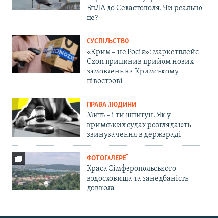
БпЛА до Севастополя. Чи реально
це?
СУСПІЛЬСТВО
«Крим – не Росія»: маркетплейс
Ozon припинив прийом нових
замовлень на Кримському
півострові
ПРАВА ЛЮДИНИ
Мить – і ти шпигун. Як у
кримських судах розглядають
звинувачення в держзраді
ФОТОГАЛЕРЕЇ
Краса Сімферопольського
водосховища та занедбаність
довкола