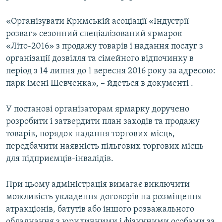
ВІДЕОУРОКИ «ELIFBE»
Русский
«Організувати Кримській асоціації «Індустрії
СВІДЧЕННЯ ОКУПАЦІЇ
розваг» сезонний спеціалізований ярмарок
Qırımtatar
УКРАЇНСЬКА ПРОБЛЕМА КРИМУ
«Літо-2016» з продажу товарів і надання послуг з
організації дозвілля та сімейного відпочинку в
ДОЛУЧАЙСЯ!
ІНФОГРАФІКА
період з 14 липня до 1 вересня 2016 року за адресою:
парк імені Шевченка», – йдеться в документі .
Усі сайти RFE/RL
У постанові організаторам ярмарку доручено
розробити і затвердити план заходів та продажу
товарів, порядок надання торгових місць,
передбачити наявність пільгових торгових місць
для підприємців-інвалідів.
При цьому адміністрація вимагає виключити
можливість укладення договорів на розміщення
атракціонів, батутів або іншого розважального
обладнання з юридичними і фізичними особами за