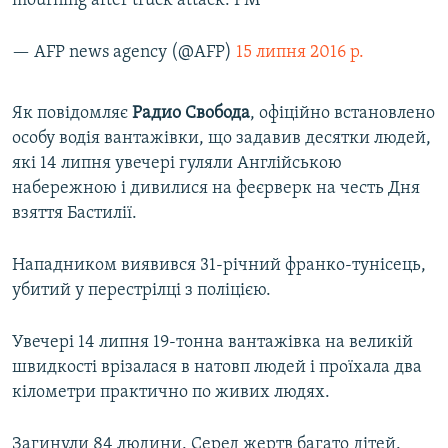
mourning after truck attack: PM
ВІДЕОУРОКИ «ELIFBE»
Русский
— AFP news agency (@AFP)
15 липня 2016 р.
СВІДЧЕННЯ ОКУПАЦІЇ
Qırımtatar
УКРАЇНСЬКА ПРОБЛЕМА КРИМУ
Як повідомляє
Радио Свобода
, офіційно встановлено
ДОЛУЧАЙСЯ!
ІНФОГРАФІКА
особу водія вантажівки, що задавив десятки людей,
які 14 липня увечері гуляли Англійською
набережною і дивилися на феєрверк на честь Дня
взяття Бастилії.
Усі сайти RFE/RL
Нападником виявився 31-річний франко-тунісець,
убитий у перестрілці з поліцією.
Увечері 14 липня 19-тонна вантажівка на великій
швидкості врізалася в натовп людей і проїхала два
кілометри практично по живих людях.
Загинули 84 людини. Серед жертв багато дітей.