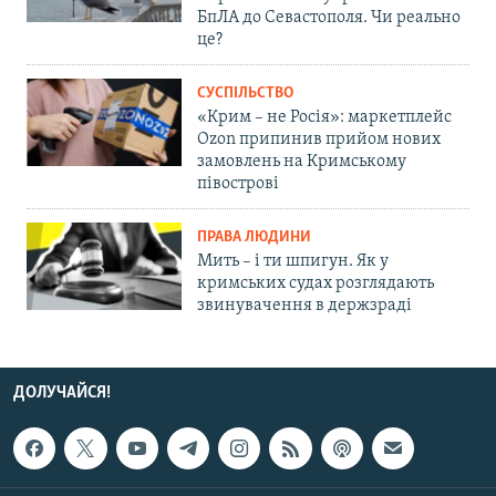
БпЛА до Севастополя. Чи реально
це?
СУСПІЛЬСТВО
«Крим – не Росія»: маркетплейс
Ozon припинив прийом нових
замовлень на Кримському
півострові
ПРАВА ЛЮДИНИ
Мить – і ти шпигун. Як у
кримських судах розглядають
звинувачення в держзраді
ДОЛУЧАЙСЯ!