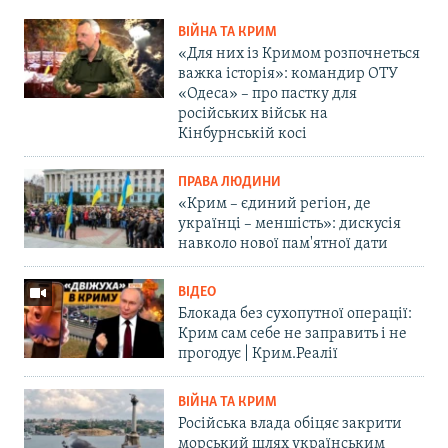
ВІЙНА ТА КРИМ
«Для них із Кримом розпочнеться
важка історія»: командир ОТУ
«Одеса» – про пастку для
російських військ на
Кінбурнській косі
ПРАВА ЛЮДИНИ
«Крим – єдиний регіон, де
українці – меншість»: дискусія
навколо нової пам'ятної дати
ВІДЕО
Блокада без сухопутної операції:
Крим сам себе не заправить і не
прогодує | Крим.Реалії
ВІЙНА ТА КРИМ
Російська влада обіцяє закрити
морський шлях українським