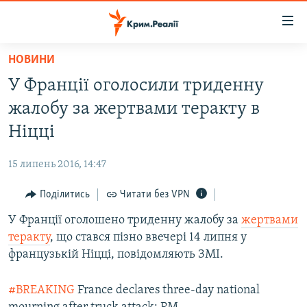
Доступність
посилання
Перейти
НОВИНИ
до
НОВИНИ
У Франції оголосили триденну
основного
ВОДА.КРИМ
матеріалу
жалобу за жертвами теракту в
ВІДЕО ТА ФОТО
Перейти
Ніцці
до
ПОЛІТИКА
основної
15 липень 2016, 14:47
БЛОГИ
навігації
Перейти
Поділитись
Читати без VPN
ПОГЛЯД
до
У Франції оголошено триденну жалобу за
жертвами
ІНТЕРВ'Ю
пошуку
теракту
, що стався пізно ввечері 14 липня у
ВСЕ ЗА ДЕНЬ
французькій Ніцці, повідомляють ЗМІ.
СПЕЦПРОЕКТИ
#BREAKING
France declares three-day national
ЯК ОБІЙТИ БЛОКУВАННЯ
ДЕПОРТАЦІЯ