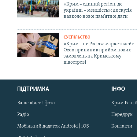
«Крим – єдиний регіон, де
українці – меншість»: дискусія
навколо нової пам'ятної дати
СУСПІЛЬСТВО
«Крим – не Росія»: маркетплейс
Ozon припинив прийом нових
замовлень на Кримському
півострові
Русский
Qırımtatar
ПІДТРИМКА
ІНФО
Ваше відео і фото
Крим.Реалії
ДОЛУЧАЙСЯ!
Радіо
Передрук
Мобільний додаток Android | iOS
Контакти