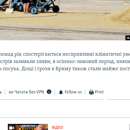
онад рік спостерігаються несприятливі кліматичні умо
острів заливали зливи, в осінньо-зимовий період, навп
ь посуха. Дощі і грози в Криму також стали майже пос
ь
Читати без VPN
Follow us
Print
ВІДЕО