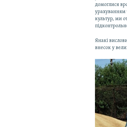
домоглися вро
урахуванням 
культур, ми 
підконтрольн
Янакі вислови
внесок у вели