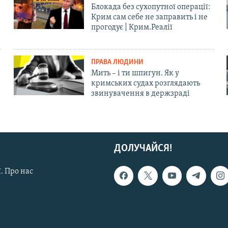
Блокада без сухопутної операції:
Крим сам себе не заправить і не
прогодує | Крим.Реалії
ПРАВА ЛЮДИНИ
Мить – і ти шпигун. Як у
кримських судах розглядають
звинувачення в держзраді
ДОЛУЧАЙСЯ!
. Про нас