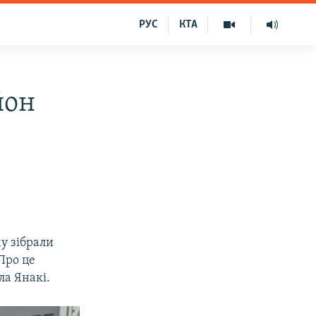
РУС
КТА
йон
у зібрали
Про це
а Янакі.