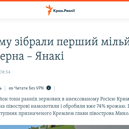
му зібрали перший міль
ерна – Янакі
 08:54
ь
Читати без VPN
он тонн ранніх зернових в анексованому Росією Крим
к на півострові намолотили і обробили вже 74% врожаю. 
ступник призначеного Кремлем глави півострова Микол