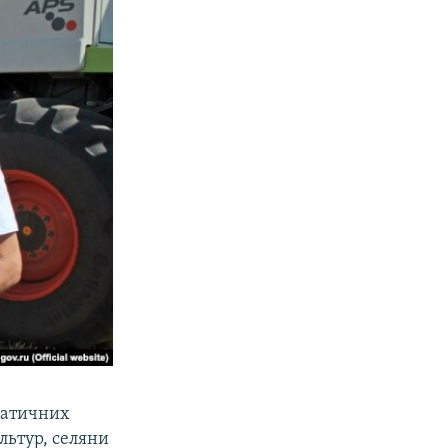
матичних
льтур, селяни