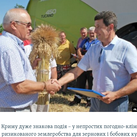
я Криму дуже знакова подія – у непростих погодно-клі
і ризикованого землеробства для зернових і бобових ку