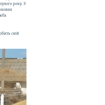
улого року. З
рнових
ужба
обить свій