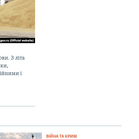
ви. З літа
аки,
тійними і
ВІЙНА ТА КРИМ