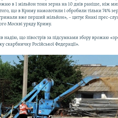
жаю в 1 мільйон тонн зерна на 10 днів раніше, ніж мин
того, що в Криму намолотили і обробили тільки 74% зе
отримали вже перший мільйон», – цитує Янакі прес-сл
ого Москві уряду Криму.
в надію, що півострів за підсумками збору врожаю «зр
ку скарбничку Російської Федерації».