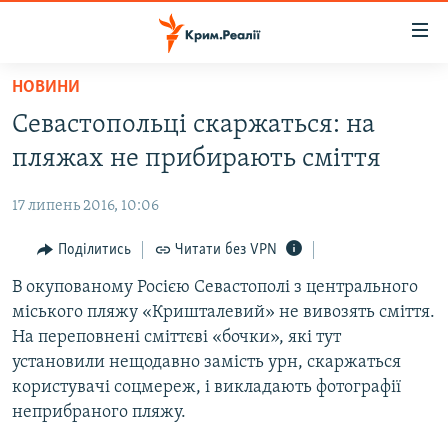
Доступність
посилання
Перейти
НОВИНИ
до
НОВИНИ
Севастопольці скаржаться: на
основного
ВОДА.КРИМ
матеріалу
пляжах не прибирають сміття
ВІДЕО ТА ФОТО
Перейти
до
17 липень 2016, 10:06
ПОЛІТИКА
основної
БЛОГИ
Поділитись
Читати без VPN
навігації
Перейти
ПОГЛЯД
В окупованому Росією Севастополі з центрального
до
міського пляжу «Кришталевий» не вивозять сміття.
ІНТЕРВ'Ю
пошуку
На переповнені сміттєві «бочки», які тут
ВСЕ ЗА ДЕНЬ
установили нещодавно замість урн, скаржаться
користувачі соцмереж, і викладають фотографії
СПЕЦПРОЕКТИ
неприбраного пляжу.
ЯК ОБІЙТИ БЛОКУВАННЯ
ДЕПОРТАЦІЯ