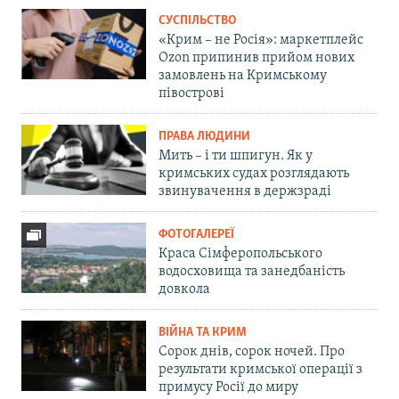
СУСПІЛЬСТВО
«Крим – не Росія»: маркетплейс
Ozon припинив прийом нових
замовлень на Кримському
півострові
ПРАВА ЛЮДИНИ
Мить – і ти шпигун. Як у
кримських судах розглядають
звинувачення в держзраді
ФОТОГАЛЕРЕЇ
Краса Сімферопольського
водосховища та занедбаність
довкола
ВІЙНА ТА КРИМ
Сорок днів, сорок ночей. Про
результати кримської операції з
примусу Росії до миру