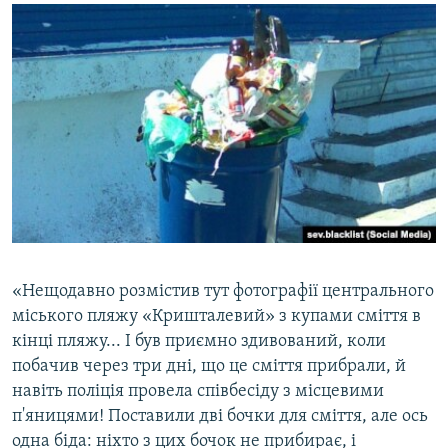
ВІДЕОУРОКИ «ELIFBE»
Русский
СВІДЧЕННЯ ОКУПАЦІЇ
Qırımtatar
УКРАЇНСЬКА ПРОБЛЕМА КРИМУ
ДОЛУЧАЙСЯ!
ІНФОГРАФІКА
Усі сайти RFE/RL
«Нещодавно розмістив тут фотографії центрального
міського пляжу «Кришталевий» з купами сміття в
кінці пляжу... І був приємно здивований, коли
побачив через три дні, що це сміття прибрали, й
навіть поліція провела співбесіду з місцевими
п'яницями! Поставили дві бочки для сміття, але ось
одна біда: ніхто з цих бочок не прибирає, і