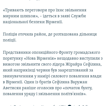
ВІДЕОУРОКИ «ELIFBE»
Русский
«Тривають переговори про їхнє звільнення
СВІДЧЕННЯ ОКУПАЦІЇ
мирним шляхом», – ідеться в заяві Служби
Qırımtatar
УКРАЇНСЬКА ПРОБЛЕМА КРИМУ
національної безпеки Вірменії.
ДОЛУЧАЙСЯ!
ІНФОГРАФІКА
Поліція оточила район, де розташована дільниця
поліції.
Усі сайти RFE/RL
Представники опозиційного Фронту громадського
порятунку «Нова Вірменія» нещодавно виступили з
вимогою звільнити свого лідера Жірайра Сефіляна,
який наприкінці червня був заарештований за
звинуваченням у намірі силового повалення влади
в Вірменії. Один із братів Сефіляна Варужан
Аветисян раніше оголосив про «початок бунту,
повалення уряду і звільнення політв'язнів».