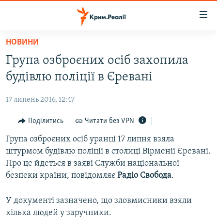
Доступність
посилання
Перейти
НОВИНИ
до
НОВИНИ
Група озброєних осіб захопила
основного
ВОДА.КРИМ
матеріалу
будівлю поліції в Єревані
ВІДЕО ТА ФОТО
Перейти
до
17 липень 2016, 12:47
ПОЛІТИКА
основної
БЛОГИ
Поділитись
Читати без VPN
навігації
Перейти
ПОГЛЯД
Група озброєних осіб уранці 17 липня взяла
до
штурмом будівлю поліції в столиці Вірменії Єревані.
ІНТЕРВ'Ю
пошуку
Про це йдеться в заяві Служби національної
ВСЕ ЗА ДЕНЬ
безпеки країни, повідомляє
Радіо Свобода
.
СПЕЦПРОЕКТИ
У документі зазначено, що зловмисники взяли
ЯК ОБІЙТИ БЛОКУВАННЯ
ДЕПОРТАЦІЯ
кілька людей у заручники.