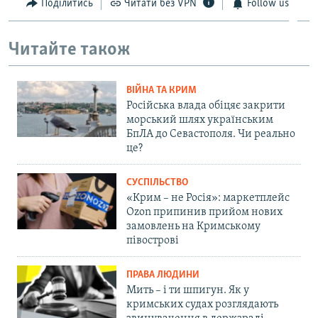
Поділитись
Читати без VPN
Follow us
Читайте також
ВІЙНА ТА КРИМ
Російська влада обіцяє закрити
морський шлях українським
БпЛА до Севастополя. Чи реально
це?
СУСПІЛЬСТВО
«Крим – не Росія»: маркетплейс
Ozon припинив прийом нових
замовлень на Кримському
півострові
ПРАВА ЛЮДИНИ
Мить – і ти шпигун. Як у
кримських судах розглядають