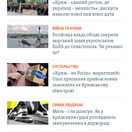
«Крим – єдиний регіон, де
українці – меншість»: дискусія
навколо нової пам'ятної дати
ВІЙНА ТА КРИМ
Російська влада обіцяє закрити
морський шлях українським
БпЛА до Севастополя. Чи реально
це?
СУСПІЛЬСТВО
«Крим – не Росія»: маркетплейс
Ozon припинив прийом нових
замовлень на Кримському
півострові
ПРАВА ЛЮДИНИ
Мить – і ти шпигун. Як у
кримських судах розглядають
звинувачення в держзраді