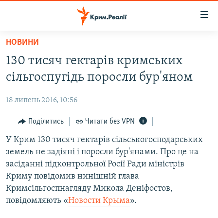
Доступність
посилання
Перейти
НОВИНИ
до
НОВИНИ
130 тисяч гектарів кримських
основного
ВОДА.КРИМ
матеріалу
сільгоспугідь поросли бур'яном
ВІДЕО ТА ФОТО
Перейти
до
18 липень 2016, 10:56
ПОЛІТИКА
основної
БЛОГИ
Поділитись
Читати без VPN
навігації
Перейти
ПОГЛЯД
У Крим 130 тисяч гектарів сільськогосподарських
до
земель не задіяні і поросли бур'янами. Про це на
ІНТЕРВ'Ю
пошуку
засіданні підконтрольної Росії Ради міністрів
ВСЕ ЗА ДЕНЬ
Криму повідомив нинішній глава
Кримсільгоспнагляду Микола Деніфостов,
СПЕЦПРОЕКТИ
повідомляють «
Новости Крыма
».
ЯК ОБІЙТИ БЛОКУВАННЯ
ДЕПОРТАЦІЯ