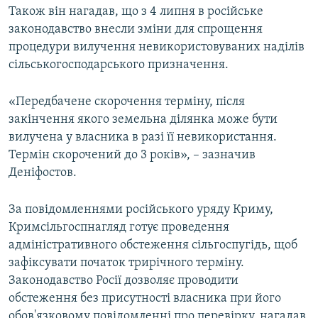
Також він нагадав, що з 4 липня в російське
ВІДЕОУРОКИ «ELIFBE»
Русский
законодавство внесли зміни для спрощення
СВІДЧЕННЯ ОКУПАЦІЇ
процедури вилучення невикористовуваних наділів
Qırımtatar
сільськогосподарського призначення.
УКРАЇНСЬКА ПРОБЛЕМА КРИМУ
ДОЛУЧАЙСЯ!
ІНФОГРАФІКА
«Передбачене скорочення терміну, після
закінчення якого земельна ділянка може бути
вилучена у власника в разі її невикористання.
Термін скорочений до 3 років», – зазначив
Усі сайти RFE/RL
Деніфостов.
За повідомленнями російського уряду Криму,
Кримсільгоспнагляд готує проведення
адміністративного обстеження сільгоспугідь, щоб
зафіксувати початок трирічного терміну.
Законодавство Росії дозволяє проводити
обстеження без присутності власника при його
обов'язковому повідомленні про перевірку, нагадав