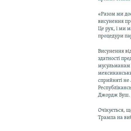
ВІДЕОУРОКИ «ELIFBE»
СВІДЧЕННЯ ОКУПАЦІЇ
«Разом ми дос
висунення пре
УКРАЇНСЬКА ПРОБЛЕМА КРИМУ
Це рух, і ми 
ІНФОГРАФІКА
процедури пар
Висунення від
здатності пре
мусульманам 
мексиканськи
сприйняті не 
Республікансь
Джордж Буш.
Очікується, 
Трампа на ви