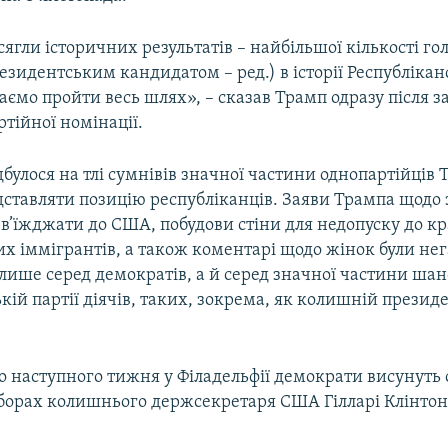
ягли історичних результатів – найбільшої кількості гол
зидентським кандидатом – ред.) в історії Республіканс
маємо пройти весь шлях», – сказав Трамп одразу після
тійної номінації.
булося на тлі сумнівів значної частини однопартійців 
дставляти позицію республіканців. Заяви Трампа щодо
в’їжджати до США, побудови стіни для недопуску до к
х іммігрантів, а також коментарі щодо жінок були не
лише серед демократів, а й серед значної частини ша
кій партії діячів, таких, зокрема, як колишній прези
що наступного тижня у Філадельфії демократи висунуть
борах колишнього держсекретаря США Гілларі Клінтон