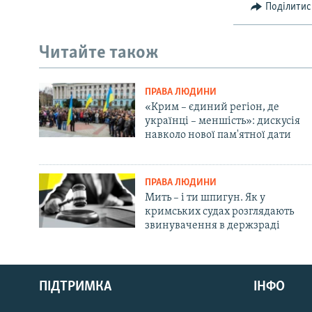
Поділитис
Читайте також
ПРАВА ЛЮДИНИ
«Крим – єдиний регіон, де
українці – меншість»: дискусія
навколо нової пам'ятної дати
ПРАВА ЛЮДИНИ
Мить – і ти шпигун. Як у
кримських судах розглядають
звинувачення в держзраді
Русский
Qırımtatar
ПІДТРИМКА
ІНФО