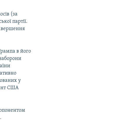
осів (за
ької партії.
 завершення
Трампа в його
 заборони
раїни
гативно
нованих у
дент США
 опонентом
.