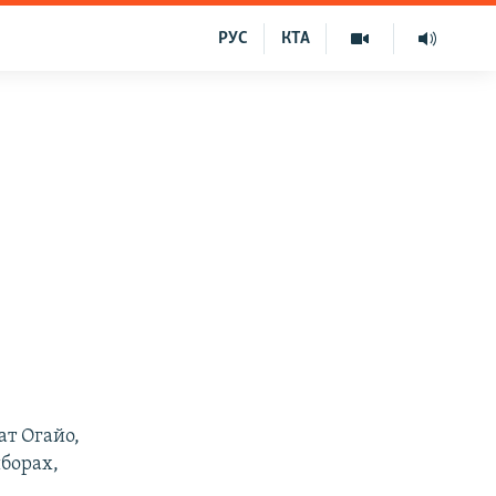
РУС
КТА
ат Огайо,
борах,