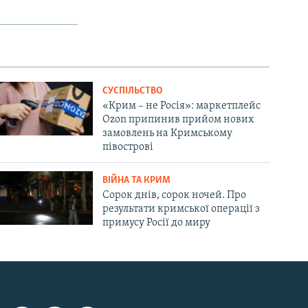
СУСПІЛЬСТВО
«Крим – не Росія»: маркетплейс
Ozon припинив прийом нових
замовлень на Кримському
півострові
ВІЙНА ТА КРИМ
Сорок днів, сорок ночей. Про
результати кримської операції з
примусу Росії до миру