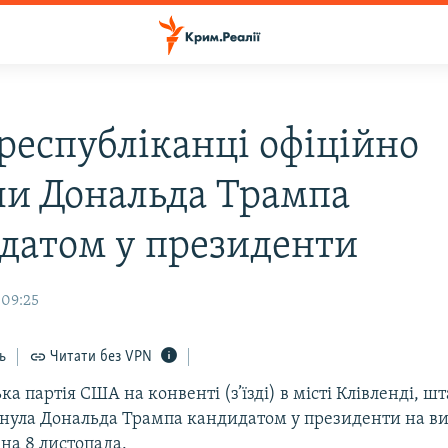
республіканці офіційно
ли Дональда Трампа
датом у президенти
 09:25
ь
Читати без VPN
ка партія США на конвенті (з’їзді) в місті Клівленді, шт
унула Дональда Трампа кандидатом у президенти на ви
на 8 листопада.