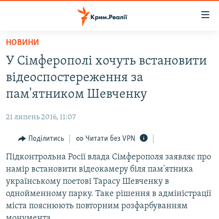
Доступність
посилання
Перейти
НОВИНИ
до
НОВИНИ
У Сімферополі хочуть встановити
основного
ВОДА.КРИМ
матеріалу
відеоспостереження за
ВІДЕО ТА ФОТО
Перейти
пам'ятником Шевченку
до
ПОЛІТИКА
основної
21 липень 2016, 11:07
БЛОГИ
навігації
Перейти
Поділитись
Читати без VPN
ПОГЛЯД
до
Підконтрольна Росії влада Сімферополя заявляє про
ІНТЕРВ'Ю
пошуку
намір встановити відеокамеру біля пам'ятника
ВСЕ ЗА ДЕНЬ
українському поетові Тарасу Шевченку в
СПЕЦПРОЕКТИ
однойменному парку. Таке рішення в адміністрації
міста пояснюють повторним розфарбуванням
ЯК ОБІЙТИ БЛОКУВАННЯ
ДЕПОРТАЦІЯ
монумента.