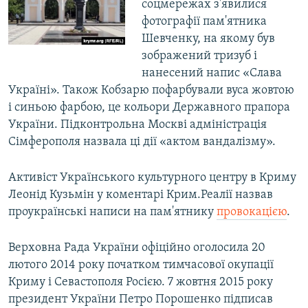
соцмережах з'явилися
фотографії пам'ятника
Шевченку, на якому був
зображений тризуб і
нанесений напис «Слава
Україні». Також Кобзарю пофарбували вуса жовтою
і синьою фарбою, це кольори Державного прапора
України. Підконтрольна Москві адміністрація
Сімферополя назвала ці дії «актом вандалізму».
Активіст Українського культурного центру в Криму
Леонід Кузьмін у коментарі Крим.Реалії назвав
проукраїнські написи на пам'ятнику
провокацією
.
Верховна Рада України офіційно оголосила 20
лютого 2014 року початком тимчасової окупації
Криму і Севастополя Росією. 7 жовтня 2015 року
президент України Петро Порошенко підписав