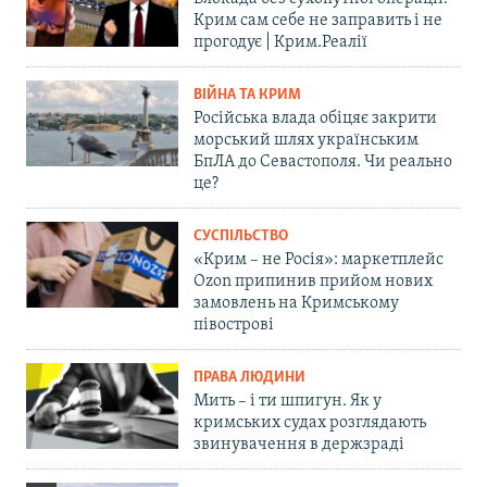
Крим сам себе не заправить і не
прогодує | Крим.Реалії
ВІЙНА ТА КРИМ
Російська влада обіцяє закрити
морський шлях українським
БпЛА до Севастополя. Чи реально
це?
СУСПІЛЬСТВО
«Крим – не Росія»: маркетплейс
Ozon припинив прийом нових
замовлень на Кримському
півострові
ПРАВА ЛЮДИНИ
Мить – і ти шпигун. Як у
кримських судах розглядають
звинувачення в держзраді