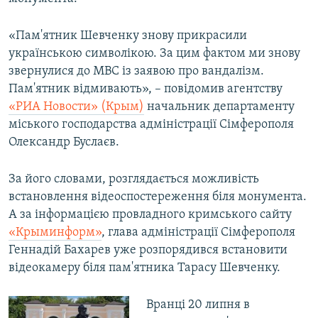
ВІДЕОУРОКИ «ELIFBE»
Русский
«Пам'ятник Шевченку знову прикрасили
СВІДЧЕННЯ ОКУПАЦІЇ
Qırımtatar
українською символікою. За цим фактом ми знову
УКРАЇНСЬКА ПРОБЛЕМА КРИМУ
звернулися до МВС із заявою про вандалізм.
Пам'ятник відмивають», – повідомив агентству
ДОЛУЧАЙСЯ!
ІНФОГРАФІКА
«РИА Новости» (Крым)
начальник департаменту
міського господарства адміністрації Сімферополя
Олександр Буслаєв.
Усі сайти RFE/RL
За його словами, розглядається можливість
встановлення відеоспостереження біля монумента.
А за інформацією провладного кримського сайту
«Крыминформ»
, глава адміністрації Сімферополя
Геннадій Бахарев уже розпорядився встановити
відеокамеру біля пам'ятника Тарасу Шевченку.
Вранці 20 липня в