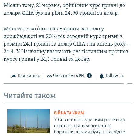
Місяць тому, 21 червня, офіційний курс гривні до
ВІДЕОУРОКИ «ELIFBE»
Русский
долара США був на рівні 24,90 гривні за долар.
СВІДЧЕННЯ ОКУПАЦІЇ
Qırımtatar
УКРАЇНСЬКА ПРОБЛЕМА КРИМУ
Міністерство фінансів України заклало у
держбюджеті на 2016 рік середній курс гривні в
ДОЛУЧАЙСЯ!
ІНФОГРАФІКА
розмірі 24,1 гривні за долар США і на кінець року –
24,4. У Нацбанку вважають реалістичним прогноз
курсу гривні у 24,1 гривні за долар.
Усі сайти RFE/RL
Поділитись
Читати без VPN
Follow us
Читайте також
ВІЙНА ТА КРИМ
У Севастополі уразили російську
станцію радіоелектронної
боротьби: якими будуть наслідки