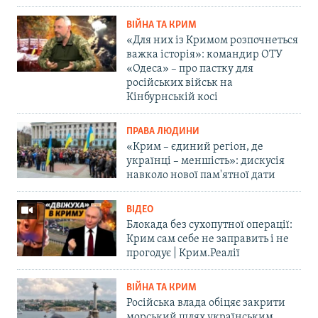
ВІЙНА ТА КРИМ
«Для них із Кримом розпочнеться
важка історія»: командир ОТУ
«Одеса» – про пастку для
російських військ на
Кінбурнській косі
ПРАВА ЛЮДИНИ
«Крим – єдиний регіон, де
українці – меншість»: дискусія
навколо нової пам'ятної дати
ВІДЕО
Блокада без сухопутної операції:
Крим сам себе не заправить і не
прогодує | Крим.Реалії
ВІЙНА ТА КРИМ
Російська влада обіцяє закрити
морський шлях українським