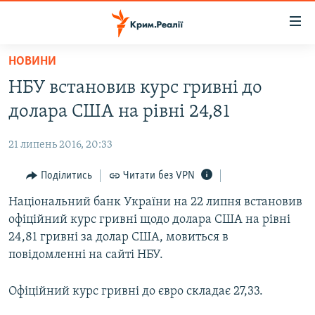
Доступність
посилання
Перейти
НОВИНИ
до
НОВИНИ
НБУ встановив курс гривні до
основного
ВОДА.КРИМ
матеріалу
долара США на рівні 24,81
ВІДЕО ТА ФОТО
Перейти
до
21 липень 2016, 20:33
ПОЛІТИКА
основної
БЛОГИ
Поділитись
Читати без VPN
навігації
Перейти
ПОГЛЯД
Національний банк України на 22 липня встановив
до
офіційний курс гривні щодо долара США на рівні
ІНТЕРВ'Ю
пошуку
24,81 гривні за долар США, мовиться в
ВСЕ ЗА ДЕНЬ
повідомленні на сайті НБУ.
СПЕЦПРОЕКТИ
Офіційний курс гривні до євро складає 27,33.
ЯК ОБІЙТИ БЛОКУВАННЯ
ДЕПОРТАЦІЯ