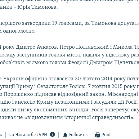
пника – Юрія Тимонова.
першого затвердили 19 голосами, за Тимонова депутат
и одноголосно.
14 року Дмитро Ачкасов, Петро Полтавський і Микола 
посаду заступників голови міста, подали у відставку раз
обов'язків міського голови Феодосії Дмитром Щепетко
 України офіційно оголосила 20 лютого 2014 року поч
упації Криму і Севастополя Росією. 7 жовтня 2015 року
о Порошенко підписав відповідний закон. Міжнародні 
цію і анексію Криму незаконними і засудили дії Росії.
вадили низку економічних санкцій. Росія заперечує ок
називає це «відновленням історичної справедливості».
ь
Читати без VPN
Follow us
Print