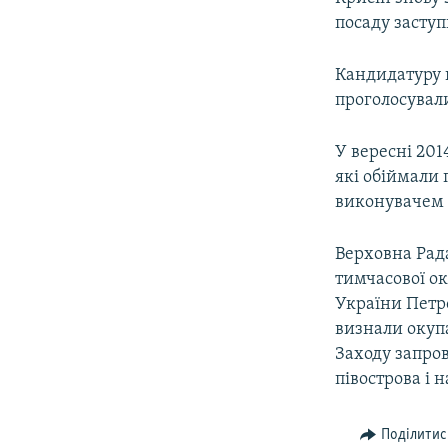
ВІДЕОУРОКИ «ELIFBE»
посаду засту
СВІДЧЕННЯ ОКУПАЦІЇ
Кандидатуру 
УКРАЇНСЬКА ПРОБЛЕМА КРИМУ
проголосувал
ІНФОГРАФІКА
У вересні 20
які обіймали 
виконувачем 
Верховна Рада
тимчасової ок
України Петр
визнали окупа
Заходу запро
півострова і 
Поділитис