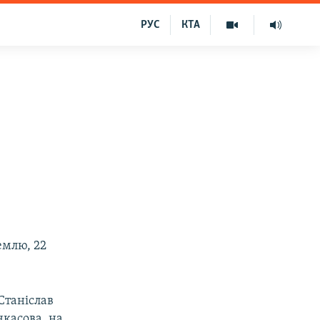
РУС
КТА
емлю, 22
Станіслав
чкасова, на