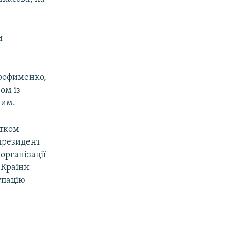
и
Трофименко,
ом із
вим.
атком
 президент
організації
 Країни
упацію