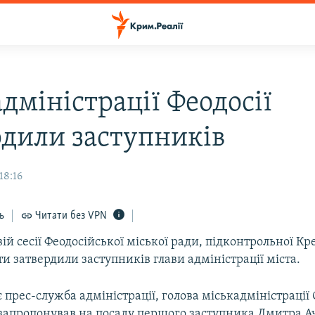
адміністрації Феодосії
рдили заступників
18:16
ь
Читати без VPN
ій сесії Феодосійської міської ради, підконтрольної Кр
и затвердили заступників глави адміністрації міста.
 прес-служба адміністрації, голова міськадміністрації 
 запропонував на посаду першого заступника Дмитра А