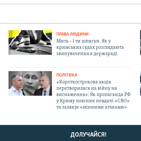
ПРАВА ЛЮДИНИ
Мить – і ти шпигун. Як у
кримських судах розглядають
звинувачення в держзраді
ПОЛІТИКА
«Короткострокова акція
перетворилася на війну на
виснаження»: Як пропаганда РФ
у Криму пояснює невдачі «СВО»
та залякує «мінними атаками»
ДОЛУЧАЙСЯ!