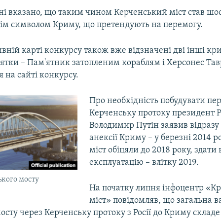
ні вказано, що таким чином Керченський міст став ш
етім символом Криму, що претендують на перемогу.
вній карті конкурсу також вже відзначені дві інші кр
'ятки – Пам'ятник затопленим кораблям і Херсонес Тав
 на сайті конкурсу.
Про необхідність побудувати пер
Керченську протоку президент Р
Володимир Путін заявив відразу 
анексії Криму – у березні 2014 р
міст обіцяли до 2018 року, здати 
експлуатацію – влітку 2019.
кого мосту
На початку липня інфоцентр «К
міст» повідомляв, що загальна в
осту через Керченську протоку з Росії до Криму складе 