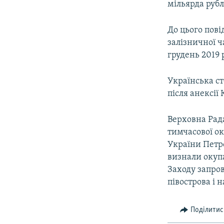
мільярда рубл
До цього пові
залізничної ч
грудень 2019 
Українська ст
після анексії
Верховна Рада
тимчасової ок
України Петр
визнали окупа
Заходу запро
півострова і 
Поділитис