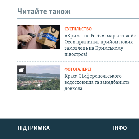
Читайте також
СУСПІЛЬСТВО
«Крим – не Росія»: маркетплейс
Ozon припинив прийом нових
замовлень на Кримському
півострові
ФОТОГАЛЕРЕЇ
Краса Сімферопольського
водосховища та занедбаність
довкола
Русский
Qırımtatar
ПІДТРИМКА
ІНФО