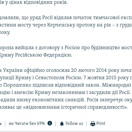
ів у цінах відповідних років.
домляли, що уряд Росії відклав початок тимчасової експ
астини мосту через Керченську протоку на рік – з груд
року.
орона вийшла з договору з Росією про будівництво мост
 Криму Російською Федерацією.
 України офіційно оголосила 20 лютого 2014 року поч
упації Криму і Севастополя Росією. 7 жовтня 2015 року
о Порошенко підписав відповідний закон. Міжнародні 
цію і анексію Криму незаконними і засудили дії Росії.
вадили низку економічних санкцій. Росія заперечує ок
називає це «відновленням історичної справедливості».
ь
Читати без VPN
Follow us
Print