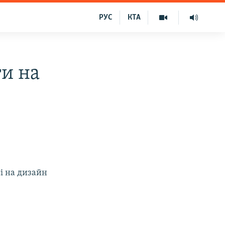
РУС
КТА
ти на
і на дизайн