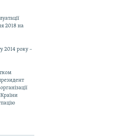
луатації
ня 2018 на
у 2014 року –
атком
 президент
організації
 Країни
упацію