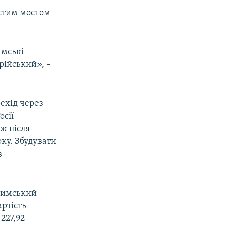
остим мостом
имські
рійський», –
ехід через
осії
ж після
оку. Збудувати
в
римський
артість
227,92