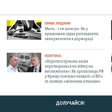
ПРАВА ЛЮДИНИ
Мить – і ти шпигун. Як у
кримських судах розглядають
звинувачення в держзраді
ПОЛІТИКА
«Короткострокова акція
перетворилася на війну на
виснаження»: Як пропаганда РФ
у Криму пояснює невдачі «СВО»
та залякує «мінними атаками»
ДОЛУЧАЙСЯ!