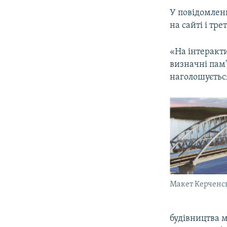
ВІДЕОУРОКИ «ELIFBE»
У повідомлен
СВІДЧЕННЯ ОКУПАЦІЇ
на сайті і тр
УКРАЇНСЬКА ПРОБЛЕМА КРИМУ
«На інтеракти
ІНФОГРАФІКА
визначні пам
наголошується
Макет Керченсь
будівництва м