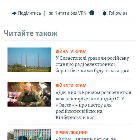
Поділитись
Читати без VPN
Follow us
Читайте також
ВІЙНА ТА КРИМ
У Севастополі уразили російську
станцію радіоелектронної
боротьби: якими будуть наслідки
ВІЙНА ТА КРИМ
«Для них із Кримом розпочнеться
важка історія»: командир ОТУ
«Одеса» – про пастку для
російських військ на
Кінбурнській косі
ПРАВА ЛЮДИНИ
«Крим – єдиний регіон, де