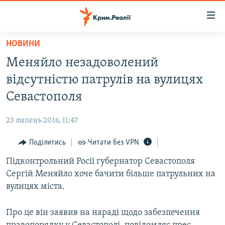
Доступність
посилання
Перейти
НОВИНИ
до
НОВИНИ
Меняйло незадоволений
основного
ВОДА.КРИМ
матеріалу
відсутністю патрулів на вулицях
ВІДЕО ТА ФОТО
Перейти
Севастополя
до
ПОЛІТИКА
основної
23 липень 2016, 11:47
БЛОГИ
навігації
Перейти
Поділитись
Читати без VPN
ПОГЛЯД
до
Підконтрольний Росії губернатор Севастополя
ІНТЕРВ'Ю
пошуку
Сергій Меняйло хоче бачити більше патрульних на
ВСЕ ЗА ДЕНЬ
вулицях міста.
СПЕЦПРОЕКТИ
Про це він заявив на нараді щодо забезпечення
ЯК ОБІЙТИ БЛОКУВАННЯ
ДЕПОРТАЦІЯ