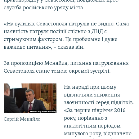
правопорядку у Севастополі, повідомляє прес-
ВІДЕОУРОКИ «ELIFBE»
служба російського уряду міста.
Русский
СВІДЧЕННЯ ОКУПАЦІЇ
Qırımtatar
«На вулицях Севастополя патрулів не видно. Сама
УКРАЇНСЬКА ПРОБЛЕМА КРИМУ
наявність патруля поліції спільно з ДНД є
ДОЛУЧАЙСЯ!
стримуючим фактором. Це проблемне і дуже
ІНФОГРАФІКА
важливе питання», – сказав він.
За пропозицією Меняйла, питання патрулювання
Усі сайти RFE/RL
Севастополя стане темою окремої зустрічі.
На нараді при цьому
відзначили зниження
злочинності серед підлітків.
«За перше півріччя 2016
року, порівняно з
Сергій Меняйло
аналогічним періодом
минулого року, відзначено