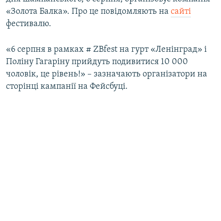
ВІДЕОУРОКИ «ELIFBE»
«Золота Балка». Про це повідомляють на
сайті
Русский
фестивалю.
СВІДЧЕННЯ ОКУПАЦІЇ
Qırımtatar
УКРАЇНСЬКА ПРОБЛЕМА КРИМУ
«6 серпня в рамках # ZBfest на гурт «Ленінград» і
Поліну Гагаріну прийдуть подивитися 10 000
ДОЛУЧАЙСЯ!
ІНФОГРАФІКА
чоловік, це рівень!» – зазначають організатори на
сторінці кампанії на Фейсбуці.
Усі сайти RFE/RL