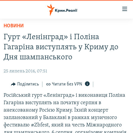
Доступність
посилання
Перейти
НОВИНИ
до
НОВИНИ
Гурт «Ленінград» і Поліна
основного
ВОДА.КРИМ
матеріалу
Гагаріна виступлять у Криму до
ВІДЕО ТА ФОТО
Перейти
Дня шампанського
до
ПОЛІТИКА
основної
25 липень 2016, 07:51
БЛОГИ
навігації
Перейти
Поділитись
Читати без VPN
ПОГЛЯД
до
Російський гурт «Ленінград» і виконавиця Поліна
ІНТЕРВ'Ю
пошуку
Гагаріна виступлять на початку серпня в
ВСЕ ЗА ДЕНЬ
анексованому Росією Криму. Їхній концерт
СПЕЦПРОЕКТИ
запланований у Балаклаві в рамках музичного
фестивалю #Zbfest, який на честь Міжнародного
ЯК ОБІЙТИ БЛОКУВАННЯ
ДЕПОРТАЦІЯ
дня шампанського, 6 серпня, організовує компанія