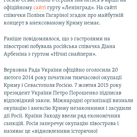
Росією Севастополі 6 серпня значиться в афіші на
офіційному
сайті
гурту «Ленінград». На сайті
співачки Поліни Гагаріної згадок про майбутній
концерт в анексованому Криму немає.
Раніше повідомлялося, що з гастролями на
півострові побувала російська співачка Діана
Арбеніна з гуртом «Нічні снайпери».
Верховна Рада України офіційно оголосила 20
лютого 2014 року початком тимчасової окупації
Криму і Севастополя Росією. 7 жовтня 2015 року
президент України Петро Порошенко підписав
відповідний закон. Міжнародні організації визнали
окупацію і анексію Криму незаконними і засудили
дії Росії. Країни Заходу ввели ряд економічних
санкцій. Росія заперечує окупацію півострова і
називає це «відновленням історичної