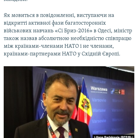
ВІДЕОУРОКИ «ELIFBE»
Русский
Як мовиться в повідомленні, виступаючи на
СВІДЧЕННЯ ОКУПАЦІЇ
Qırımtatar
відкритті активної фази багатосторонніх
УКРАЇНСЬКА ПРОБЛЕМА КРИМУ
військових навчань «Сі Бриз-2016» в Одесі, міністр
також назвав абсолютною необхідністю співпрацю
ДОЛУЧАЙСЯ!
ІНФОГРАФІКА
між країнами-членами НАТО і не членами,
країнами-партнерами НАТО у Східній Європі.
Усі сайти RFE/RL