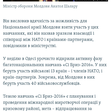
Міністр оборони Молдови Анатол Шалару
Він висловив вдячність за можливість для
Національної армії Молдови взяти участь у цих
навчаннях, які він назвав зразком взаємодії і
співпраці між НАТО і країнами-партнерами,
повідомили в міністерстві.
У неділю в Одесі урочисто відкрили активну фазу
багатонаціональних навчань «Сі Бриз-2016». У них
беруть участь військові 13 країн – і членів НАТО, і
країн-партнерів. Зокрема, від Молдови в них
беруть участь 40 військовослужбовців.
Темою навчань «Сі Бриз-2016» є планування і
проведення міжнародної миротворчої операції у
кризовому районі, мета – відпрацювання за