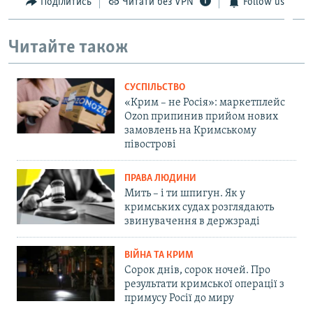
Поділитись
Читати без VPN
Follow us
Читайте також
СУСПІЛЬСТВО
«Крим – не Росія»: маркетплейс
Ozon припинив прийом нових
замовлень на Кримському
півострові
ПРАВА ЛЮДИНИ
Мить – і ти шпигун. Як у
кримських судах розглядають
звинувачення в держзраді
ВІЙНА ТА КРИМ
Сорок днів, сорок ночей. Про
результати кримської операції з
примусу Росії до миру