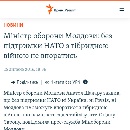
Доступність
посилання
Перейти
НОВИНИ
до
НОВИНИ
Міністр оборони Молдови: без
основного
ВОДА.КРИМ
матеріалу
підтримки НАТО з гібридною
ВІДЕО ТА ФОТО
Перейти
війною не впоратись
до
ПОЛІТИКА
основної
25 липень 2016, 18:36
БЛОГИ
навігації
Перейти
Поділитись
Читати без VPN
ПОГЛЯД
до
Міністр оборони Молдови Анатол Шалару заявив,
ІНТЕРВ'Ю
пошуку
що без підтримки НАТО ні Україна, ні Грузія, ні
ВСЕ ЗА ДЕНЬ
Молдова не зможуть впоратися з гібридною
СПЕЦПРОЕКТИ
війною, що намагається дестабілізувати Східну
Європу, повідомила прес-служба Міноборони
ЯК ОБІЙТИ БЛОКУВАННЯ
ДЕПОРТАЦІЯ
Молдови.