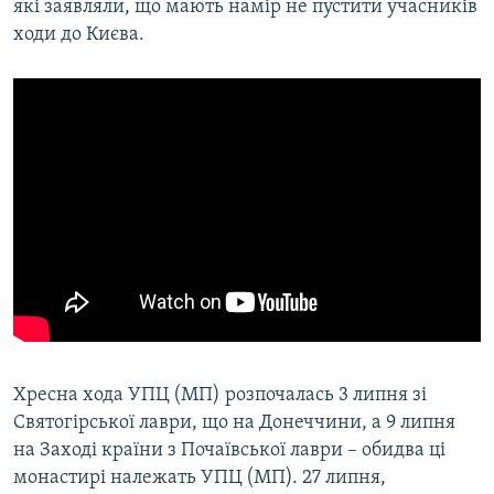
які заявляли, що мають намір не пустити учасників
ходи до Києва.
Хресна хода УПЦ (МП) розпочалась 3 липня зі
Святогірської лаври, що на Донеччини, а 9 липня
на Заході країни з Почаївської лаври – обидва ці
монастирі належать УПЦ (МП). 27 липня,