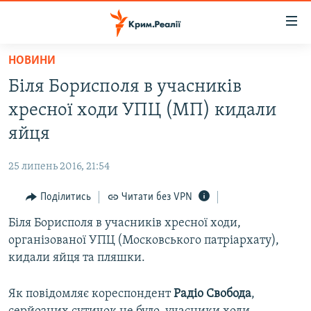
Доступність
посилання
Перейти
НОВИНИ
до
НОВИНИ
Біля Борисполя в учасників
основного
ВОДА.КРИМ
матеріалу
хресної ходи УПЦ (МП) кидали
ВІДЕО ТА ФОТО
Перейти
яйця
до
ПОЛІТИКА
основної
25 липень 2016, 21:54
БЛОГИ
навігації
Перейти
Поділитись
Читати без VPN
ПОГЛЯД
до
Біля Борисполя в учасників хресної ходи,
ІНТЕРВ'Ю
пошуку
організованої УПЦ (Московського патріархату),
ВСЕ ЗА ДЕНЬ
кидали яйця та пляшки.
СПЕЦПРОЕКТИ
Як повідомляє кореспондент
Радіо Свобода
,
ЯК ОБІЙТИ БЛОКУВАННЯ
ДЕПОРТАЦІЯ