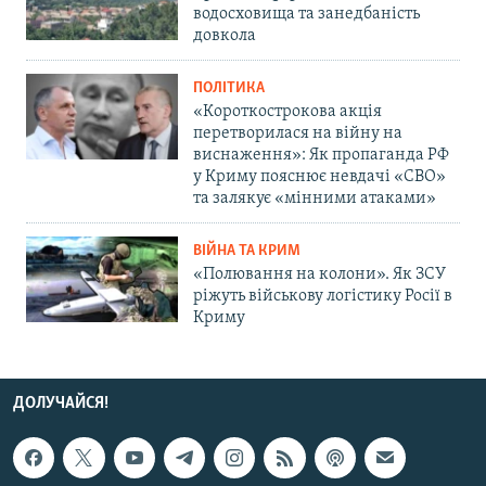
водосховища та занедбаність
довкола
ПОЛІТИКА
«Короткострокова акція
перетворилася на війну на
виснаження»: Як пропаганда РФ
у Криму пояснює невдачі «СВО»
та залякує «мінними атаками»
ВІЙНА ТА КРИМ
«Полювання на колони». Як ЗСУ
ріжуть військову логістику Росії в
Криму
ДОЛУЧАЙСЯ!