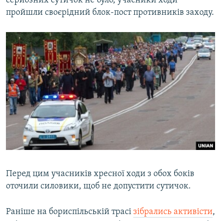
серйозних сутичок не було, учасники ходи
ВІДЕОУРОКИ «ELIFBE»
пройшли своєрідний блок-пост противників заходу.
Русский
СВІДЧЕННЯ ОКУПАЦІЇ
Qırımtatar
УКРАЇНСЬКА ПРОБЛЕМА КРИМУ
ДОЛУЧАЙСЯ!
ІНФОГРАФІКА
Усі сайти RFE/RL
Перед цим учасників хресної ходи з обох боків
оточили силовики, щоб не допустити сутичок.
Раніше на бориспільській трасі
зібрались активісти
,