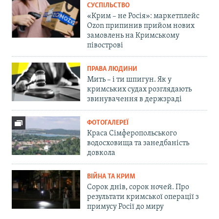
СУСПІЛЬСТВО
«Крим – не Росія»: маркетплейс
Ozon припинив прийом нових
замовлень на Кримському
півострові
ПРАВА ЛЮДИНИ
Мить – і ти шпигун. Як у
кримських судах розглядають
звинувачення в держзраді
ФОТОГАЛЕРЕЇ
Краса Сімферопольського
водосховища та занедбаність
довкола
ВІЙНА ТА КРИМ
Сорок днів, сорок ночей. Про
результати кримської операції з
примусу Росії до миру