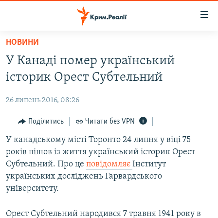
Доступність
посилання
Перейти
НОВИНИ
до
НОВИНИ
У Канаді помер український
основного
ВОДА.КРИМ
матеріалу
історик Орест Субтельний
ВІДЕО ТА ФОТО
Перейти
до
26 липень 2016, 08:26
ПОЛІТИКА
основної
БЛОГИ
Поділитись
Читати без VPN
навігації
Перейти
ПОГЛЯД
У канадському місті Торонто 24 липня у віці 75
до
років пішов із життя український історик Орест
ІНТЕРВ'Ю
пошуку
Субтельний. Про це
повідомляє
Інститут
ВСЕ ЗА ДЕНЬ
українських досліджень Гарвардського
університету.
СПЕЦПРОЕКТИ
ЯК ОБІЙТИ БЛОКУВАННЯ
ДЕПОРТАЦІЯ
Орест Субтельний народився 7 травня 1941 року в