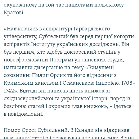
окупованому на той час нацистами польському
ВІДЕОУРОКИ «ELIFBE»
Русский
Кракові.
СВІДЧЕННЯ ОКУПАЦІЇ
Qırımtatar
УКРАЇНСЬКА ПРОБЛЕМА КРИМУ
«Навчаючись в аспірантурі Гарвардського
університету, Субтельний був серед першої когорти
ДОЛУЧАЙСЯ!
ІНФОГРАФІКА
аспірантів Інституту українських досліджень. Він
був першим, хто здобув докторський ступінь у
новосформованій Програмі українських студій,
написавши дисертацію на тему «Вимушені
Усі сайти RFE/RL
союзники: Пилип Орлик та його відносини з
Кримським ханством і Османською імперією. 1708–
1742». Відтоді він написав шість книжок зі
східноєвропейської та української історії, поряд із
безліччю статей і окремих глав книжок», – ідеться
в повідомленні.
Помер Орест Субтельний. З Канади він відкривав
нам нашу історію і розказував про нашу силу. Вічна