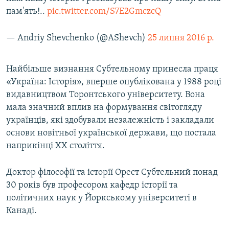
пам'ять!..
pic.twitter.com/S7E2GmczcQ
— Andriy Shevchenko (@AShevch)
25 липня 2016 р.
Найбільше визнання Субтельному принесла праця
«Україна: Історія», вперше опублікована у 1988 році
видавництвом Торонтського університету. Вона
мала значний вплив на формування світогляду
українців, які здобували незалежність і закладали
основи новітньої української держави, що постала
наприкінці ХХ століття.
Доктор філософії та історії Орест Субтельний понад
30 років був професором кафедр історії та
політичних наук у Йоркському університеті в
Канаді.