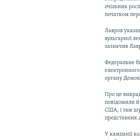
ВІДЕОУРОКИ «ELIFBE»
очільник росі
СВІДЧЕННЯ ОКУПАЦІЇ
початком пер
УКРАЇНСЬКА ПРОБЛЕМА КРИМУ
Лавров указа
ІНФОГРАФІКА
вульгарної ле
зазначив Лав
Федеральне б
електронного
органу Демокр
Про це викрад
повідомили й
США, і там шу
представник 
У кампанії ко