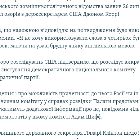
йського зовнішньополітичного відомства заявив 26 ли
еговорів з держсекретарем США Джоном Керрі
в, що належною відповіддю на це твердження буде ви
ксики. «Я не хочу використовувати слова з чотирьох бу
ров, маючи на увазі брудну лайку англійською мовою.
юро розслідувань США підтвердило, що розслідує викр
 листування Демократичного національного комітету –
атичної партії.
ення і про можливість причетності до нього Росії чи і
 членам комітету у справах розвідки Палати представн
катимуть додаткової інформації про це, повідомив чі
демократів у цьому комітеті Адам Шифф.
лишнього державного секретаря Гілларі Клінтон щодо 