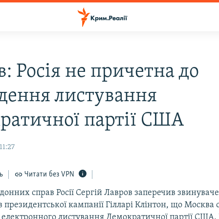
: Росія не причетна до
дення листування
ратичної партії США
11:27
ь
Читати без VPN
рдонних справ Росії Сергій Лавров заперечив звинувач
 президентської кампанії Гілларі Клінтон, що Москва с
електронного листування Демократичної партії США. 