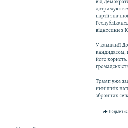
від Демократ
дотримуються 
партії значно
Республікансь
відносини з 
У кампанії До
кандидатом, 
його користь.
громадськістю
Трамп уже за
нинішніх нап
збройних сепа
Поділитис