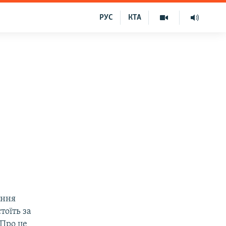
РУС
КТА
ення
тоїть за
Про це