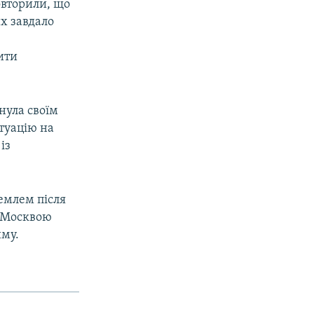
овторили, що
х завдало
ити
нула своїм
туацію на
із
емлем після
у Москвою
иму.