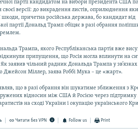
ичної партії кандидатом на вибори президента США п
своєї версії: до викрадення листів, оприлюднення яки
ї шкоди, причетна російська держава, бо кандидат від
кої партії Дональд Трамп обіцяє в разі обрання поліпш
Кремлем.
нальда Трампа, якого Республіканська партія вже вису
відкинули припущення, що Росія могла вплинути на си
 Як заявив чільний радник Дональда Трампа у зв’язках 
 Джейсон Міллер, заява Роббі Мука – це «жарт».
являв, що в разі обрання він шукатиме зближення з Кр
ружених відносин між США й Росією через підтримк
ратистів на сході України і окупацію українського Кр
ь
Читати без VPN
Follow us
Print