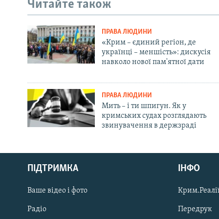
Читайте також
ПРАВА ЛЮДИНИ
«Крим – єдиний регіон, де
українці – меншість»: дискусія
навколо нової пам'ятної дати
ПРАВА ЛЮДИНИ
Мить – і ти шпигун. Як у
кримських судах розглядають
звинувачення в держзраді
Русский
Qırımtatar
ПІДТРИМКА
ІНФО
Ваше відео і фото
Крим.Реалії
ДОЛУЧАЙСЯ!
Радіо
Передрук