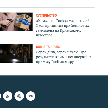
СУСПІЛЬСТВО
«Крим – не Росія»: маркетплейс
Ozon припинив прийом нових
замовлень на Кримському
півострові
ВІЙНА ТА КРИМ
Сорок днів, сорок ночей. Про
результати кримської операції з
примусу Росії до миру