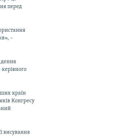
пня перед
користання
кв», –
адення
 керівного
нших країн
иків Конгресу
льний
її висування