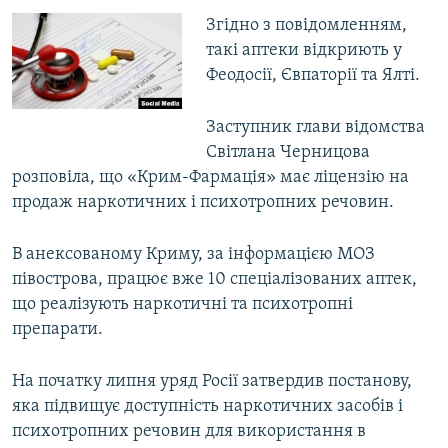
ВІДЕОУРОКИ «ELIFBE»
Згідно з повідомленням,
Русский
такі аптеки відкриють у
СВІДЧЕННЯ ОКУПАЦІЇ
Qırımtatar
Феодосії, Євпаторії та Ялті.
УКРАЇНСЬКА ПРОБЛЕМА КРИМУ
ДОЛУЧАЙСЯ!
Заступник глави відомства
ІНФОГРАФІКА
Світлана Черницова
розповіла, що «Крим-Фармація» має ліцензію на
продаж наркотичних і психотропних речовин.
Усі сайти RFE/RL
В анексованому Криму, за інформацією МОЗ
півострова, працює вже 10 спеціалізованих аптек,
що реалізують наркотичні та психотропні
препарати.
На початку липня уряд Росії затвердив постанову,
яка підвищує доступність наркотичних засобів і
психотропних речовин для використання в