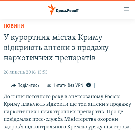
Доступність
посилання
Перейти
НОВИНИ
до
НОВИНИ
У курортних містах Криму
основного
ВОДА.КРИМ
матеріалу
відкриють аптеки з продажу
ВІДЕО ТА ФОТО
Перейти
наркотичних препаратів
до
ПОЛІТИКА
основної
26 липень 2016, 13:53
БЛОГИ
навігації
Перейти
Поділитись
Читати без VPN
ПОГЛЯД
до
До кінця поточного року в анексованому Росією
ІНТЕРВ'Ю
пошуку
Криму планують відкрити ще три аптеки з продажу
ВСЕ ЗА ДЕНЬ
наркотичних і психотропних препаратів. Про це
СПЕЦПРОЕКТИ
повідомляє прес-служба Міністерства охорони
здоров'я підконтрольного Кремлю уряду півострова.
ЯК ОБІЙТИ БЛОКУВАННЯ
ДЕПОРТАЦІЯ