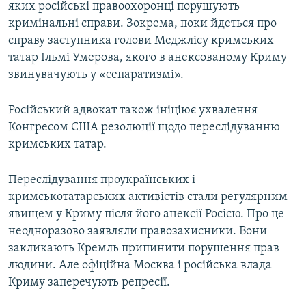
яких російські правоохоронці порушують
кримінальні справи. Зокрема, поки йдеться про
справу заступника голови Меджлісу кримських
татар Ільмі Умерова, якого в анексованому Криму
звинувачують у «сепаратизмі».
Російський адвокат також ініціює ухвалення
Конгресом США резолюції щодо переслідуванню
кримських татар.
Переслідування проукраїнських і
кримськотатарських активістів стали регулярним
явищем у Криму після його анексії Росією. Про це
неодноразово заявляли правозахисники. Вони
закликають Кремль припинити порушення прав
людини. Але офіційна Москва і російська влада
Криму заперечують репресії.