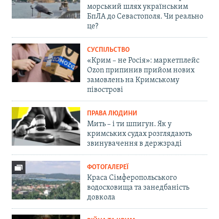
морський шлях українським
БпЛА до Севастополя. Чи реально
це?
СУСПІЛЬСТВО
«Крим – не Росія»: маркетплейс
Ozon припинив прийом нових
замовлень на Кримському
півострові
ПРАВА ЛЮДИНИ
Мить – і ти шпигун. Як у
кримських судах розглядають
звинувачення в держзраді
ФОТОГАЛЕРЕЇ
Краса Сімферопольського
водосховища та занедбаність
довкола