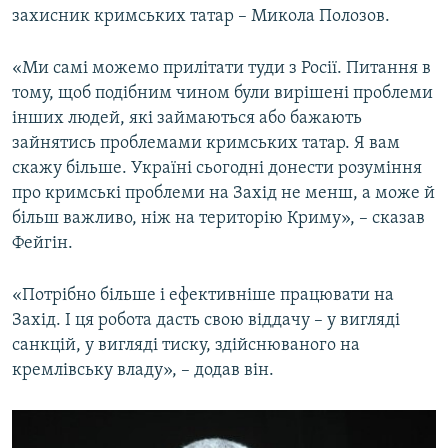
захисник кримських татар – Микола Полозов.
ВІДЕОУРОКИ «ELIFBE»
Русский
СВІДЧЕННЯ ОКУПАЦІЇ
«Ми самі можемо прилітати туди з Росії. Питання в
Qırımtatar
УКРАЇНСЬКА ПРОБЛЕМА КРИМУ
тому, щоб подібним чином були вирішені проблеми
інших людей, які займаються або бажають
ДОЛУЧАЙСЯ!
ІНФОГРАФІКА
зайнятись проблемами кримських татар. Я вам
скажу більше. Україні сьогодні донести розуміння
про кримські проблеми на Захід не менш, а може й
більш важливо, ніж на територію Криму», – сказав
Усі сайти RFE/RL
Фейгін.
«Потрібно більше і ефективніше працювати на
Захід. І ця робота дасть свою віддачу – у вигляді
санкцій, у вигляді тиску, здійснюваного на
кремлівську владу», – додав він.