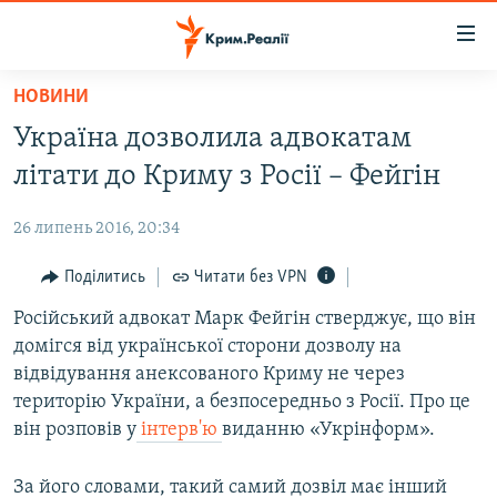
Доступність
посилання
Перейти
НОВИНИ
до
НОВИНИ
Україна дозволила адвокатам
основного
ВОДА.КРИМ
матеріалу
літати до Криму з Росії – Фейгін
ВІДЕО ТА ФОТО
Перейти
до
26 липень 2016, 20:34
ПОЛІТИКА
основної
БЛОГИ
Поділитись
Читати без VPN
навігації
Перейти
ПОГЛЯД
Російський адвокат Марк Фейгін стверджує, що він
до
домігся від української сторони дозволу на
ІНТЕРВ'Ю
пошуку
відвідування анексованого Криму не через
ВСЕ ЗА ДЕНЬ
територію України, а безпосередньо з Росії. Про це
він розповів у
інтерв'ю
виданню «Укрінформ».
СПЕЦПРОЕКТИ
ЯК ОБІЙТИ БЛОКУВАННЯ
ДЕПОРТАЦІЯ
За його словами, такий самий дозвіл має інший