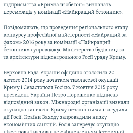
підприємства «Кримзалізобетон» визначать
ВІДЕОУРОКИ «ELIFBE»
Русский
переможців у номінації «Найкращий бетонник».
СВІДЧЕННЯ ОКУПАЦІЇ
Qırımtatar
УКРАЇНСЬКА ПРОБЛЕМА КРИМУ
Повідомляють, що проведення регіонального етапу
конкурсу професійної майстерності «Найращий за
ДОЛУЧАЙСЯ!
ІНФОГРАФІКА
фахом» 2016 року за номінації «Найкращий
бетонник» супроводжує Міністерство будівництва
та архітектури підконтрольного Росії уряду Криму.
Усі сайти RFE/RL
Верховна Рада України офіційно оголосила 20
лютого 2014 року початком тимчасової окупації
Криму і Севастополя Росією. 7 жовтня 2015 року
президент України Петро Порошенко підписав
відповідний закон. Міжнародні організації визнали
окупацію і анексію Криму незаконними і засудили
дії Росії. Країни Заходу запровадили низку
економічних санкцій. Росія заперечує окупацію
півострова і називає це «відновленням історичної