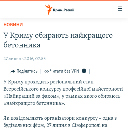
Доступність
посилання
Перейти
НОВИНИ
до
НОВИНИ
У Криму обирають найкращого
основного
ВОДА.КРИМ
матеріалу
бетонника
ВІДЕО ТА ФОТО
Перейти
до
27 липень 2016, 07:55
ПОЛІТИКА
основної
БЛОГИ
Поділитись
Читати без VPN
навігації
Перейти
ПОГЛЯД
У Криму проходить регіональний етап
до
Всеросійського конкурсу професійної майстерності
ІНТЕРВ'Ю
пошуку
«Найкращий за фахом», у рамках якого обирають
ВСЕ ЗА ДЕНЬ
«найкращого бетонника».
СПЕЦПРОЕКТИ
Як повідомляють організатори конкурсу – одна з
ЯК ОБІЙТИ БЛОКУВАННЯ
ДЕПОРТАЦІЯ
будівельних фірм, 27 липня в Сімферополі на