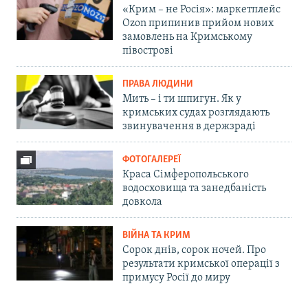
«Крим – не Росія»: маркетплейс
Ozon припинив прийом нових
замовлень на Кримському
півострові
ПРАВА ЛЮДИНИ
Мить – і ти шпигун. Як у
кримських судах розглядають
звинувачення в держзраді
ФОТОГАЛЕРЕЇ
Краса Сімферопольського
водосховища та занедбаність
довкола
ВІЙНА ТА КРИМ
Сорок днів, сорок ночей. Про
результати кримської операції з
примусу Росії до миру