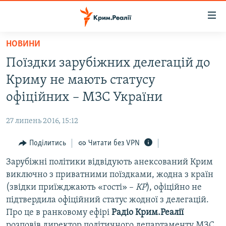
Доступність
посилання
Перейти
НОВИНИ
до
НОВИНИ
Поїздки зарубіжних делегацій до
основного
ВОДА.КРИМ
матеріалу
Криму не мають статусу
ВІДЕО ТА ФОТО
Перейти
офіційних – МЗС України
до
ПОЛІТИКА
основної
27 липень 2016, 15:12
БЛОГИ
навігації
Перейти
Поділитись
Читати без VPN
ПОГЛЯД
до
Зарубіжні політики відвідують анексований Крим
ІНТЕРВ'Ю
пошуку
виключно з приватними поїздками, жодна з країн
ВСЕ ЗА ДЕНЬ
(звідки приїжджають «гості» –
КР
), офіційно не
СПЕЦПРОЕКТИ
підтвердила офіційний статус жодної з делегацій.
Про це в ранковому ефірі
Радіо Крим.Реалії
ЯК ОБІЙТИ БЛОКУВАННЯ
ДЕПОРТАЦІЯ
розповів директор політичного департаменту МЗС