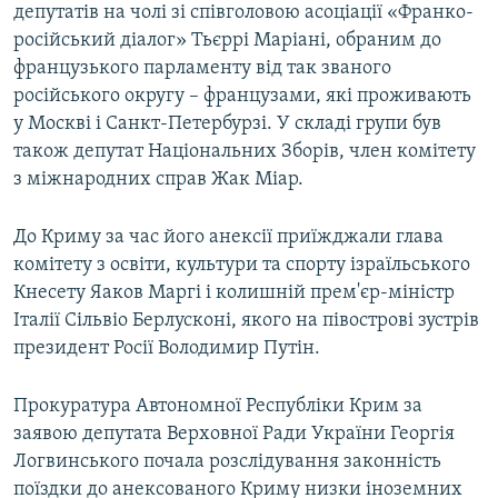
депутатів на чолі зі співголовою асоціації «Франко-
російський діалог» Тьєррі Маріані, обраним до
французького парламенту від так званого
російського округу – французами, які проживають
у Москві і Санкт-Петербурзі. У складі групи був
також депутат Національних Зборів, член комітету
з міжнародних справ Жак Міар.
До Криму за час його анексії приїжджали глава
комітету з освіти, культури та спорту ізраїльського
Кнесету Яаков Маргі і колишній прем'єр-міністр
Італії Сільвіо Берлусконі, якого на півострові зустрів
президент Росії Володимир Путін.
Прокуратура Автономної Республіки Крим за
заявою депутата Верховної Ради України Георгія
Логвинського почала розслідування законність
поїздки до анексованого Криму низки іноземних