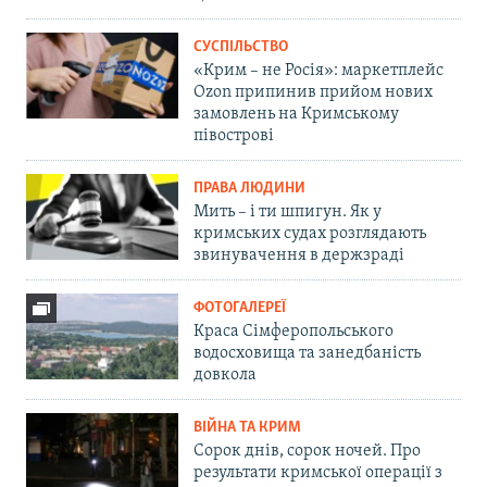
СУСПІЛЬСТВО
«Крим – не Росія»: маркетплейс
Ozon припинив прийом нових
замовлень на Кримському
півострові
ПРАВА ЛЮДИНИ
Мить – і ти шпигун. Як у
кримських судах розглядають
звинувачення в держзраді
ФОТОГАЛЕРЕЇ
Краса Сімферопольського
водосховища та занедбаність
довкола
ВІЙНА ТА КРИМ
Сорок днів, сорок ночей. Про
результати кримської операції з