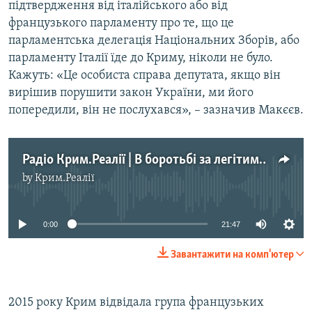
підтвердження від італійського або від
французького парламенту про те, що це
парламентська делегація Національних Зборів, або
парламенту Італії їде до Криму, ніколи не було.
Кажуть: «Це особиста справа депутата, якщо він
вирішив порушити закон України, ми його
попередили, він не послухався», – зазначив Макєєв.
Радіо Крим.Реалії | В боротьбі за легітимність. Чи допоможе приїзд французьких депутатів виправдати анексію Криму
by
Крим.Реалії
No media source currently available
0:00
21:47
Завантажити на комп'ютер
2015 року Крим відвідала група французьких