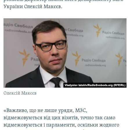
ВІДЕОУРОКИ «ELIFBE»
України Олексій Макєєв.
Русский
СВІДЧЕННЯ ОКУПАЦІЇ
Qırımtatar
УКРАЇНСЬКА ПРОБЛЕМА КРИМУ
ДОЛУЧАЙСЯ!
ІНФОГРАФІКА
Усі сайти RFE/RL
Олексій Макєєв
«Важливо, що не лише уряди, МЗС,
відмежовуються від цих візитів, точно так само
відмежовуються і парламенти, оскільки жодного