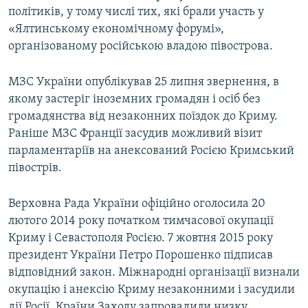
політиків, у тому числі тих, які брали участь у
«Ялтинському економічному форумі»,
організованому російською владою півострова.
МЗС України опублікував 25 липня звернення, в
якому застеріг іноземних громадян і осіб без
громадянства від незаконних поїздок до Криму.
Раніше МЗС Франції засудив можливий візит
парламентаріїв на анексований Росією Кримський
півострів.
Верховна Рада України офіційно оголосила 20
лютого 2014 року початком тимчасової окупації
Криму і Севастополя Росією. 7 жовтня 2015 року
президент України Петро Порошенко підписав
відповідний закон. Міжнародні організації визнали
окупацію і анексію Криму незаконними і засудили
дії Росії. Країни Заходу запровадили низку