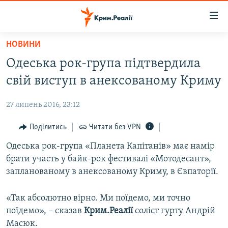
Доступність
посилання
Перейти
НОВИНИ
до
НОВИНИ
Одеська рок-група підтвердила
основного
ВОДА.КРИМ
матеріалу
свій виступ в анексованому Криму
ВІДЕО ТА ФОТО
Перейти
до
27 липень 2016, 23:12
ПОЛІТИКА
основної
БЛОГИ
Поділитись
Читати без VPN
навігації
Перейти
ПОГЛЯД
Одеська рок-група «Планета Капітанів» має намір
до
брати участь у байк-рок фестивалі «Мотодесант»,
ІНТЕРВ'Ю
пошуку
запланованому в анексованому Криму, в Євпаторії.
ВСЕ ЗА ДЕНЬ
«Так абсолютно вірно. Ми поїдемо, ми точно
СПЕЦПРОЕКТИ
поїдемо», – сказав
Крим.Реалії
соліст гурту Андрій
ЯК ОБІЙТИ БЛОКУВАННЯ
ДЕПОРТАЦІЯ
Масюк.