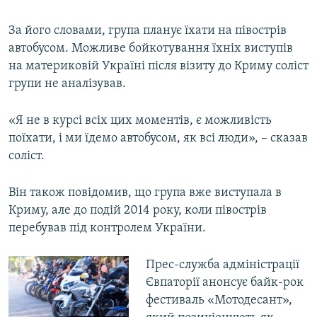
ВІДЕОУРОКИ «ELIFBE»
Русский
За його словами, група планує їхати на півострів
СВІДЧЕННЯ ОКУПАЦІЇ
автобусом. Можливе бойкотування їхніх виступів
Qırımtatar
УКРАЇНСЬКА ПРОБЛЕМА КРИМУ
на материковій Україні після візиту до Криму соліст
групи не аналізував.
ДОЛУЧАЙСЯ!
ІНФОГРАФІКА
«Я не в курсі всіх цих моментів, є можливість
поїхати, і ми їдемо автобусом, як всі люди», – сказав
Усі сайти RFE/RL
соліст.
Він також повідомив, що група вже виступала в
Криму, але до подій 2014 року, коли півострів
перебував під контролем України.
Прес-служба адміністрації
Євпаторії анонсує байк-рок
фестиваль «Мотодесант»,