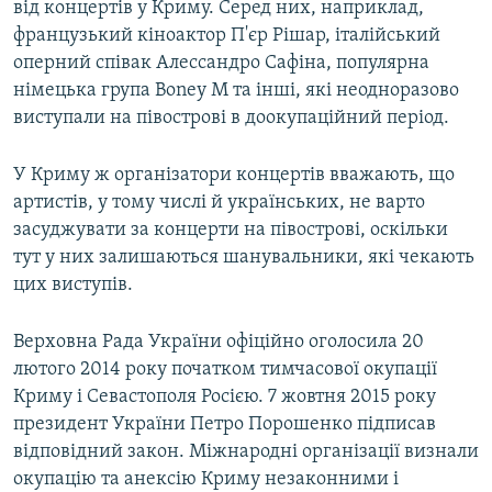
від концертів у Криму. Серед них, наприклад,
французький кіноактор П'єр Рішар, італійський
оперний співак Алессандро Сафіна, популярна
німецька група Boney M та інші, які неодноразово
виступали на півострові в доокупаційний період.
У Криму ж організатори концертів вважають, що
артистів, у тому числі й українських, не варто
засуджувати за концерти на півострові, оскільки
тут у них залишаються шанувальники, які чекають
цих виступів.
Верховна Рада України офіційно оголосила 20
лютого 2014 року початком тимчасової окупації
Криму і Севастополя Росією. 7 жовтня 2015 року
президент України Петро Порошенко підписав
відповідний закон. Міжнародні організації визнали
окупацію та анексію Криму незаконними і