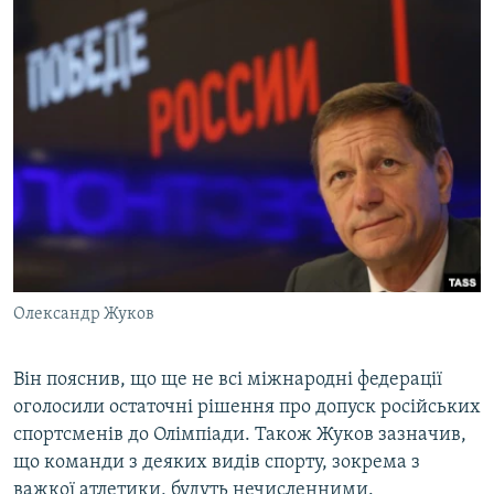
ВІДЕОУРОКИ «ELIFBE»
Русский
СВІДЧЕННЯ ОКУПАЦІЇ
Qırımtatar
УКРАЇНСЬКА ПРОБЛЕМА КРИМУ
ДОЛУЧАЙСЯ!
ІНФОГРАФІКА
Усі сайти RFE/RL
Олександр Жуков
Він пояснив, що ще не всі міжнародні федерації
оголосили остаточні рішення про допуск російських
спортсменів до Олімпіади. Також Жуков зазначив,
що команди з деяких видів спорту, зокрема з
важкої атлетики, будуть нечисленними.