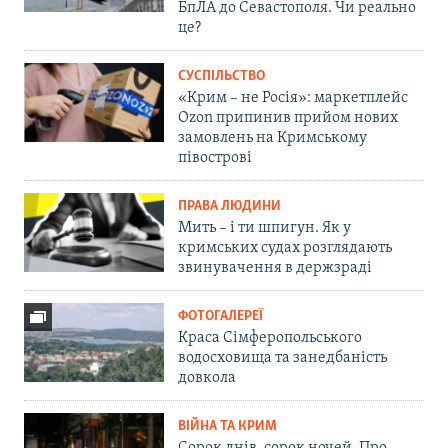
БпЛА до Севастополя. Чи реально
це?
СУСПІЛЬСТВО
«Крим – не Росія»: маркетплейс
Ozon припинив прийом нових
замовлень на Кримському
півострові
ПРАВА ЛЮДИНИ
Мить – і ти шпигун. Як у
кримських судах розглядають
звинувачення в держзраді
ФОТОГАЛЕРЕЇ
Краса Сімферопольського
водосховища та занедбаність
довкола
ВІЙНА ТА КРИМ