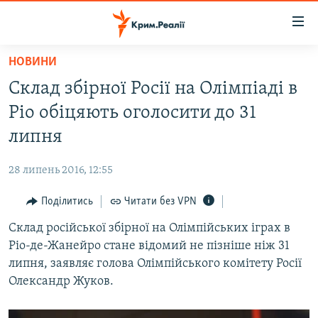
Доступність
посилання
Перейти
НОВИНИ
до
НОВИНИ
Склад збірної Росії на Олімпіаді в
основного
ВОДА.КРИМ
матеріалу
Ріо обіцяють оголосити до 31
ВІДЕО ТА ФОТО
Перейти
липня
до
ПОЛІТИКА
основної
28 липень 2016, 12:55
БЛОГИ
навігації
Перейти
Поділитись
Читати без VPN
ПОГЛЯД
до
Склад російської збірної на Олімпійських іграх в
ІНТЕРВ'Ю
пошуку
Ріо-де-Жанейро стане відомий не пізніше ніж 31
ВСЕ ЗА ДЕНЬ
липня, заявляє голова Олімпійського комітету Росії
СПЕЦПРОЕКТИ
Олександр Жуков.
ЯК ОБІЙТИ БЛОКУВАННЯ
ДЕПОРТАЦІЯ