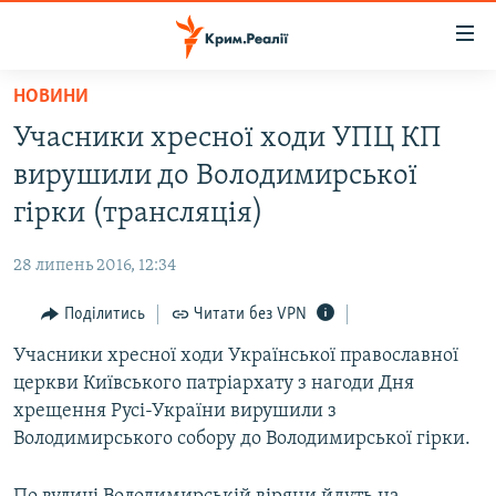
Доступність
посилання
Перейти
НОВИНИ
до
НОВИНИ
Учасники хресної ходи УПЦ КП
основного
ВОДА.КРИМ
матеріалу
вирушили до Володимирської
ВІДЕО ТА ФОТО
Перейти
гірки (трансляція)
до
ПОЛІТИКА
основної
28 липень 2016, 12:34
БЛОГИ
навігації
Перейти
Поділитись
Читати без VPN
ПОГЛЯД
до
Учасники хресної ходи Української православної
ІНТЕРВ'Ю
пошуку
церкви Київського патріархату з нагоди Дня
ВСЕ ЗА ДЕНЬ
хрещення Русі-України вирушили з
СПЕЦПРОЕКТИ
Володимирського собору до Володимирської гірки.
ЯК ОБІЙТИ БЛОКУВАННЯ
ДЕПОРТАЦІЯ