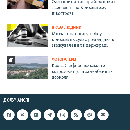
Ozon припинив прийом нових
замовлень на Кримському
півострові
ПРАВА ЛЮДИНИ
Мить – і ти шпигун. Як у
кримських судах розглядають
звинувачення в держзраді
ФОТОГАЛЕРЕЇ
Краса Сімферопольського
водосховища та занедбаність
довкола
ДОЛУЧАЙСЯ!