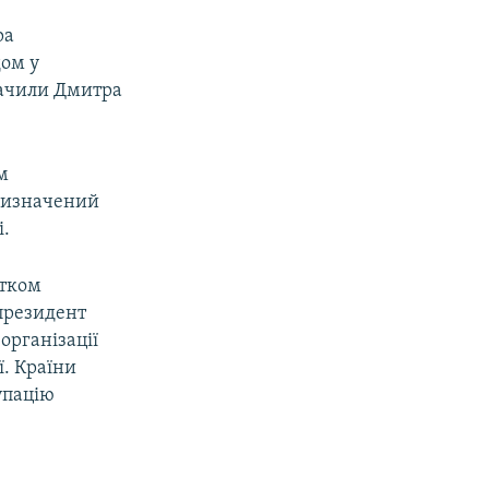
ра
дом у
начили Дмитра
м
призначений
і.
атком
 президент
організації
ї. Країни
упацію