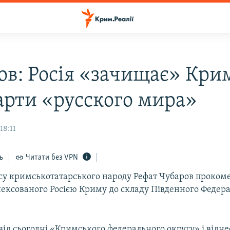
ов: Росія «зачищає» Кри
арти «русского мира»
18:11
ь
Читати без VPN
су кримськотатарського народу Рефат Чубаров проком
ексованого Росією Криму до складу Південного Федер
ід сьогодні «Кримського федерального округу» і відн