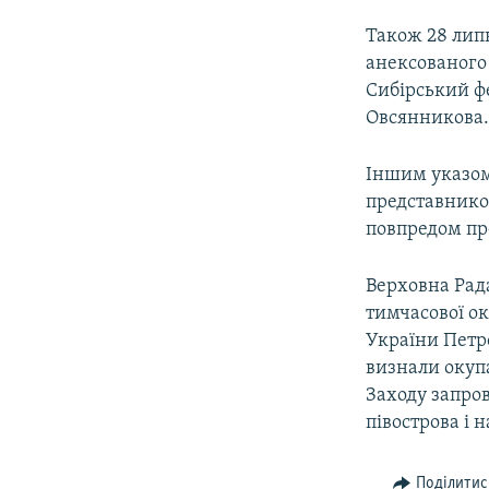
Також 28 липн
анексованого
Сибірський ф
Овсянникова
Іншим указом
представником
повпредом пр
Верховна Рада
тимчасової ок
України Петр
визнали окупа
Заходу запро
півострова і 
Поділитис