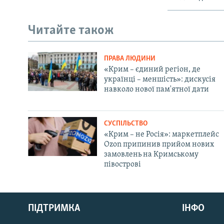
Читайте також
ПРАВА ЛЮДИНИ
«Крим – єдиний регіон, де
українці – меншість»: дискусія
навколо нової пам'ятної дати
СУСПІЛЬСТВО
«Крим – не Росія»: маркетплейс
Ozon припинив прийом нових
замовлень на Кримському
півострові
Русский
Qırımtatar
ПІДТРИМКА
ІНФО