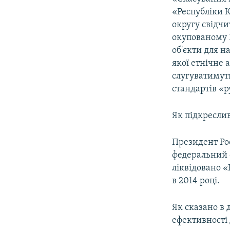
ВІДЕОУРОКИ «ELIFBE»
«Республіки 
СВІДЧЕННЯ ОКУПАЦІЇ
округу свідчи
окупованому 
УКРАЇНСЬКА ПРОБЛЕМА КРИМУ
об'єкти для н
ІНФОГРАФІКА
якої етнічне 
слугуватимуть
стандартів «р
Як підкреслив
Президент Ро
федеральний 
ліквідовано «
в 2014 році.
Як сказано в
ефективності 