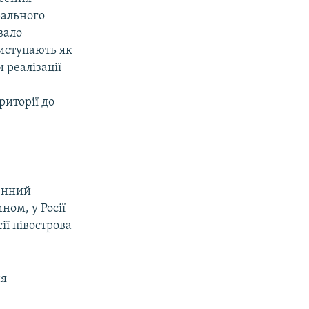
рального
вало
иступають як
 реалізації
і
риторії до
денний
ом, у Росії
ії півострова
ня