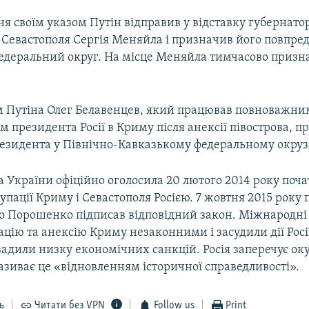
я своїм указом Путін відправив у відставку губернато
 Севастополя Сергія Меняйла і призначив його повпре
едеральний округ. На місце Меняйла тимчасово приз
.
 Путіна Олег Белавенцев, який працював повноважни
 президента Росії в Криму після анексії півострова, 
езидента у Північно-Кавказькому федеральному окруз
 України офіційно оголосила 20 лютого 2014 року поч
упації Криму і Севастополя Росією. 7 жовтня 2015 року
о Порошенко підписав відповідний закон. Міжнародні 
цію та анексію Криму незаконними і засудили дії Росі
вадили низку економічних санкцій. Росія заперечує ок
називає це «відновленням історичної справедливості».
ь
Читати без VPN
Follow us
Print