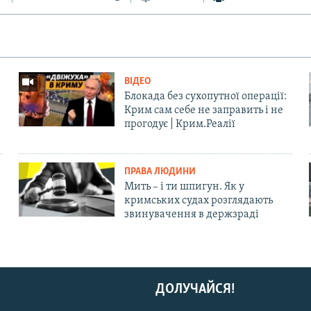
ВІДЕО
Блокада без сухопутної операції:
Крим сам себе не заправить і не
прогодує | Крим.Реалії
ПРАВА ЛЮДИНИ
Мить – і ти шпигун. Як у
кримських судах розглядають
звинувачення в держзраді
ДОЛУЧАЙСЯ!