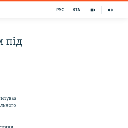
РУС
КТА
м під
ентував
ального
есення