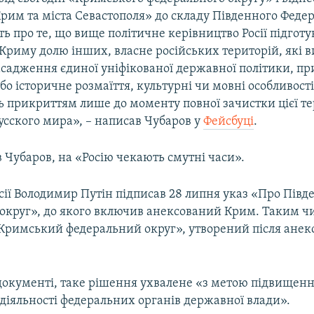
Крим та міста Севастополя» до складу Південного Феде
ть про те, що вище політичне керівництво Росії підготу
Криму долю інших, власне російських територій, які в
асадження єдиної уніфікованої державної політики, при
або історичне розмаїття, культурні чи мовні особливост
 прикриттям лише до моменту повної зачистки цієї те
усского мира», – написав Чубаров у
Фейсбуці
.
 Чубаров, на «Росію чекають смутні часи».
сії Володимир Путін підписав 28 липня указ «Про Пів
округ», до якого включив анексований Крим. Таким чин
Кримський федеральний округ», утворений після анекс
 документі, таке рішення ухвалене «з метою підвищен
діяльності федеральних органів державної влади».