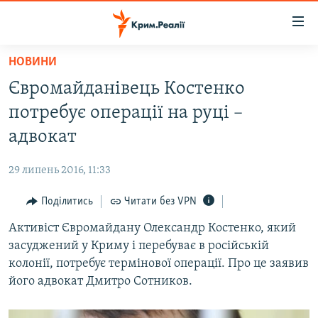
Доступність
посилання
Перейти
НОВИНИ
до
НОВИНИ
Євромайданівець Костенко
основного
ВОДА.КРИМ
матеріалу
потребує операції на руці –
ВІДЕО ТА ФОТО
Перейти
адвокат
до
ПОЛІТИКА
основної
29 липень 2016, 11:33
БЛОГИ
навігації
Перейти
Поділитись
Читати без VPN
ПОГЛЯД
до
Активіст Євромайдану Олександр Костенко, який
ІНТЕРВ'Ю
пошуку
засуджений у Криму і перебуває в російській
ВСЕ ЗА ДЕНЬ
колонії, потребує термінової операції. Про це заявив
СПЕЦПРОЕКТИ
його адвокат Дмитро Сотников.
ЯК ОБІЙТИ БЛОКУВАННЯ
ДЕПОРТАЦІЯ