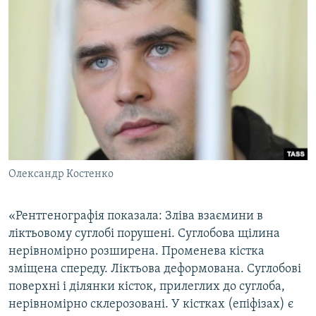
ВІДЕОУРОКИ «ELIFBE»
Русский
СВІДЧЕННЯ ОКУПАЦІЇ
Qırımtatar
УКРАЇНСЬКА ПРОБЛЕМА КРИМУ
ДОЛУЧАЙСЯ!
ІНФОГРАФІКА
Усі сайти RFE/RL
Олександр Костенко
«Рентгенографія показала: Зліва взаємини в
ліктьовому суглобі порушені. Суглобова щілина
нерівномірно розширена. Променева кістка
зміщена спереду. Ліктьова деформована. Суглобові
поверхні і ділянки кісток, прилеглих до суглоба,
нерівномірно склерозовані. У кістках (епіфізах) є