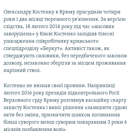
Олександру Костенку в Криму присудили чотири
роки і два місяці тюремного ув'язнення. За версією
слідства, 18 лютого 2014 року під час «масових
заворушень» у Києві Костенко заподіяв тілесні
ушкодження співробітнику кримського
спецпідрозділу «Беркут». Активіст також, як
стверджують силовики, без передбаченого законом
дозволу, незаконно зберігав за місцем проживання
нарізний ствол.
Костенко не визнав своєї провини. Наприкінці
лютого 2016 року президія підконтрольного Росії
Верховного суду Криму розглянув касаційну скаргу
захисту Костенка і виніс рішення «залишити судові
акти без зміни, призначити шляхом поглинання
більш суворого менш суворим покаранням 3 роки 6
місяців позбавлення волі».