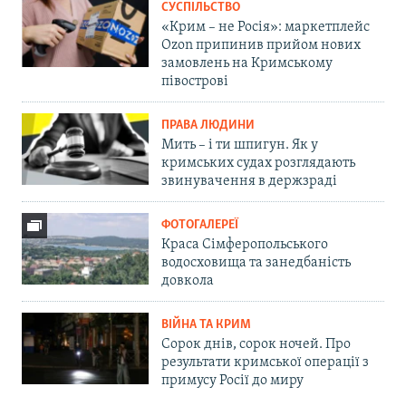
СУСПІЛЬСТВО
«Крим – не Росія»: маркетплейс
Ozon припинив прийом нових
замовлень на Кримському
півострові
ПРАВА ЛЮДИНИ
Мить – і ти шпигун. Як у
кримських судах розглядають
звинувачення в держзраді
ФОТОГАЛЕРЕЇ
Краса Сімферопольського
водосховища та занедбаність
довкола
ВІЙНА ТА КРИМ
Сорок днів, сорок ночей. Про
результати кримської операції з
примусу Росії до миру