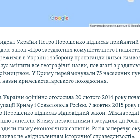
зидент України Петро Порошенко підписав прийнятий
дою закон «Про засудження комуністичного і нацистс
режимів в Україні і заборону пропаганди їхньої символ
зує змінити все географічні назви, пов'язані з радянс
рівництвом. У Криму перейменували 75 населених пунк
 назви кримськотатарського походження.
 України офіційно оголосила 20 лютого 2014 року поч
упації Криму і Севастополя Росією. 7 жовтня 2015 року
о Порошенко підписав відповідний закон. Міжнародні 
цію і анексію Криму незаконними і засудили дії Росії.
вадили низку економічних санкцій. Росія заперечує ок
називає це «відновленням історичної справедливості».