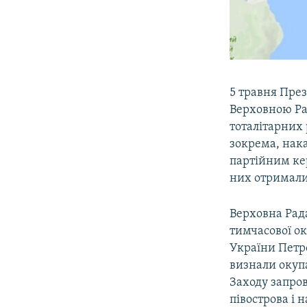
5 травня Пре
Верховною Ра
тоталітарних 
зокрема, нака
партійним ке
них отримали
Верховна Рада
тимчасової ок
України Петр
визнали окупа
Заходу запро
півострова і 