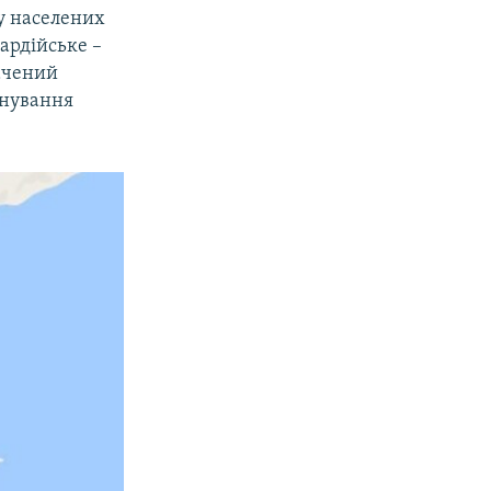
у населених
ардійське –
начений
енування