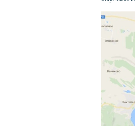
ВІДЕОУРОКИ «ELIFBE»
СВІДЧЕННЯ ОКУПАЦІЇ
УКРАЇНСЬКА ПРОБЛЕМА КРИМУ
ІНФОГРАФІКА