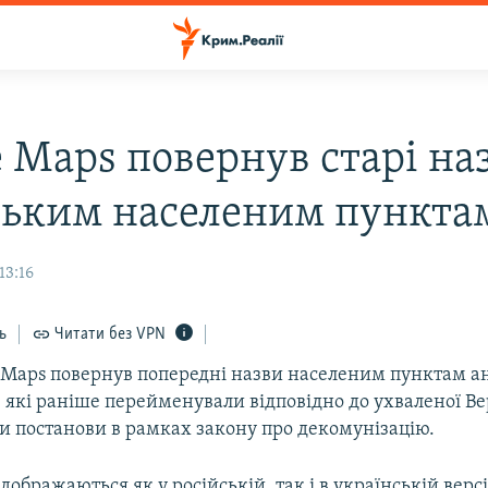
e Maps повернув старі на
ьким населеним пункта
13:16
ь
Читати без VPN
e Maps повернув попередні назви населеним пунктам а
, які раніше перейменували відповідно до ухваленої В
и постанови в рамках закону про декомунізацію.
ідображаються як у російській, так і в українській версі