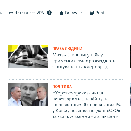
ь
Читати без VPN
Follow us
Print
ПРАВА ЛЮДИНИ
Мить – і ти шпигун. Як у
кримських судах розглядають
звинувачення в держзраді
ПОЛІТИКА
«Короткострокова акція
перетворилася на війну на
виснаження»: Як пропаганда РФ
у Криму пояснює невдачі «СВО»
та залякує «мінними атаками»