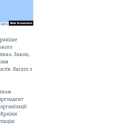
 раніше
ького
іки». Закон,
ьким
тів. Багато з
атком
 президент
організації
 Країни
упацію