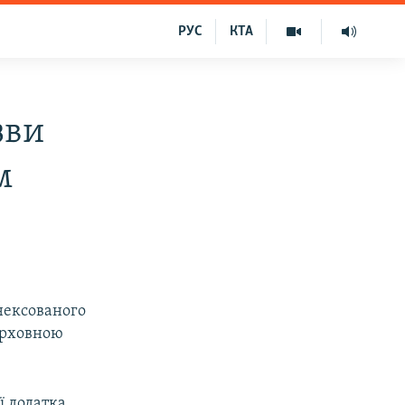
РУС
КТА
зви
м
нексованого
ерховною
ї додатка.