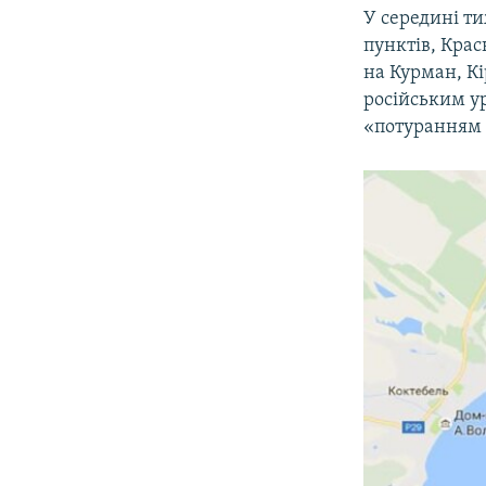
У середині т
пунктів, Кра
на Курман, Кі
російським у
«потуранням р