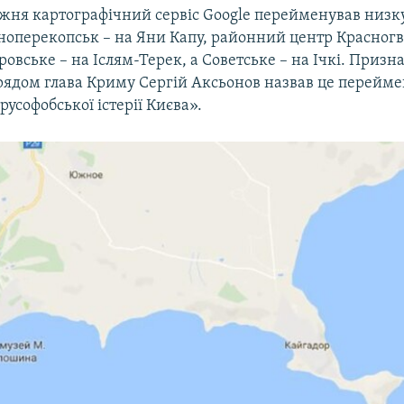
ижня картографічний сервіс Google перейменував низк
сноперекопськ – на Яни Капу, районний центр Красногв
ровське – на Іслям-Терек, а Советське – на Ічкі. Приз
рядом глава Криму Сергій Аксьонов назвав це перейм
усофобської істерії Києва».