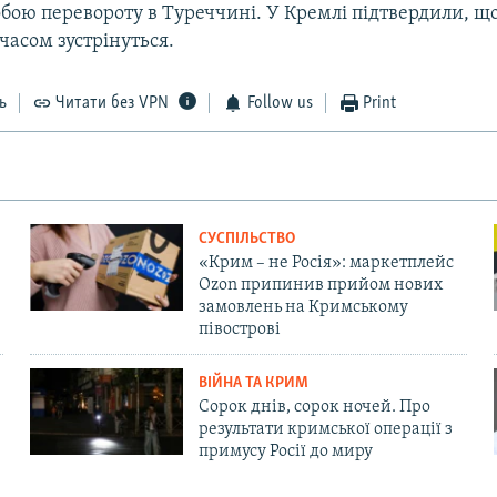
робою перевороту в Туреччині. У Кремлі підтвердили, щ
асом зустрінуться.
ь
Читати без VPN
Follow us
Print
СУСПІЛЬСТВО
«Крим – не Росія»: маркетплейс
Ozon припинив прийом нових
замовлень на Кримському
півострові
ВІЙНА ТА КРИМ
Сорок днів, сорок ночей. Про
результати кримської операції з
примусу Росії до миру