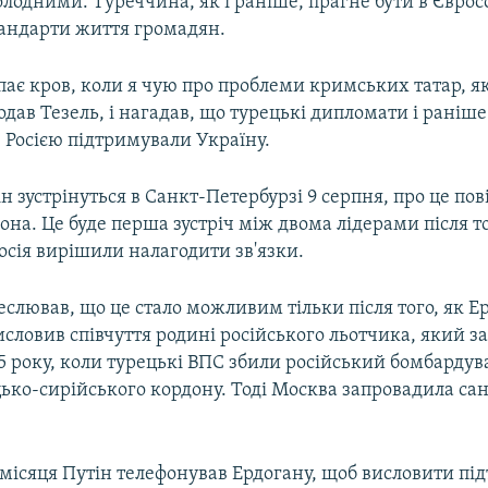
лодними. Туреччина, як і раніше, прагне бути в Єврос
андарти життя громадян.
пає кров, коли я чую про проблеми кримських татар, я
одав Тезель, і нагадав, що турецькі дипломати і раніше
 Росією підтримували Україну.
ін зустрінуться в Санкт-Петербурзі 9 серпня, про це по
она. Це буде перша зустріч між двома лідерами після то
осія вирішили налагодити зв'язки.
слював, що це стало можливим тільки після того, як Е
исловив співчуття родині російського льотчика, який з
5 року, коли турецькі ВПС збили російський бомбарду
ько-сирійського кордону. Тоді Москва запровадила сан
місяця Путін телефонував Ердогану, щоб висловити пі