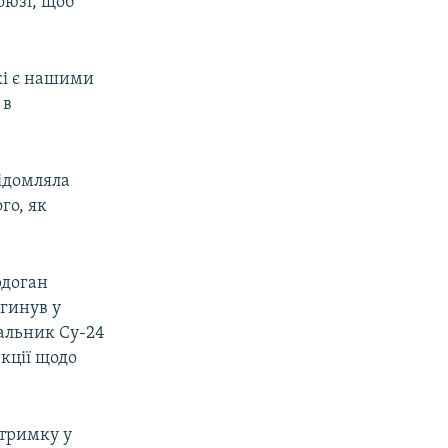
оюзі, щоб
кі є нашими
 в
відомляла
го, як
рдоган
агинув у
вальник Су-24
кції щодо
дтримку у