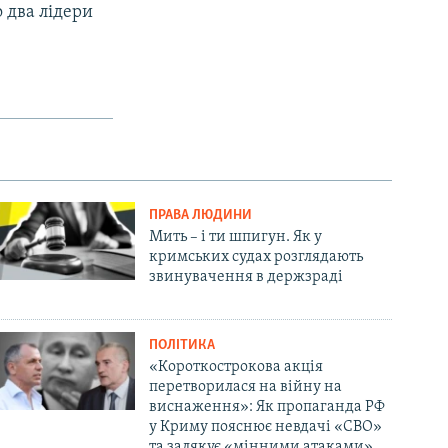
о два лідери
ПРАВА ЛЮДИНИ
Мить – і ти шпигун. Як у
кримських судах розглядають
звинувачення в держзраді
ПОЛІТИКА
«Короткострокова акція
перетворилася на війну на
виснаження»: Як пропаганда РФ
у Криму пояснює невдачі «СВО»
та залякує «мінними атаками»