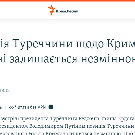
ія Туреччини щодо Крим
ні залишається незмінно
18:12
ь
Читати без VPN
 зустрічі президента Туреччини Реджепа Тайїпа Ердога
резидентом Володимиром Путіним позиція Туреччини
нексованого Росією Криму залишиться незмінною. Про 