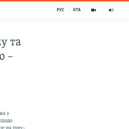
РУС
КТА
у та
ю –
на з
 щодо
це на прес-