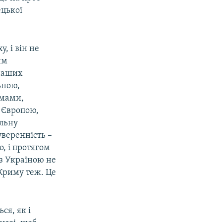
ецької
, і він не
им
 наших
ьною,
мами,
 Європою,
альну
уверенність –
о, і протягом
 з Україною не
 Криму теж. Це
ся, як і