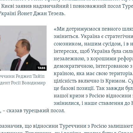
в Києві заявив надзвичайний і повноважний посол Тур
Україні Йонет Джан Тезель.
«Ми дотримуємося певного шляху
зміниться. Україна є стратегічн
союзником, нашим сусідом, і в
інтересах, щоб Україна була сил
незалежною, з хорошими рефор
демократичною, інтегрованою з
країною, яка має свою територі
еччини Реджеп Тайїп
цілісність включно із Кримом. С
идент Росії Володимир
це базові позиції. Так завжди бул
нашої кризи з Росією відносини
змінилися, і наше ставлення до
», – сказав турецький посол.
 зазначив, що відносини Туреччини з Росією залишають