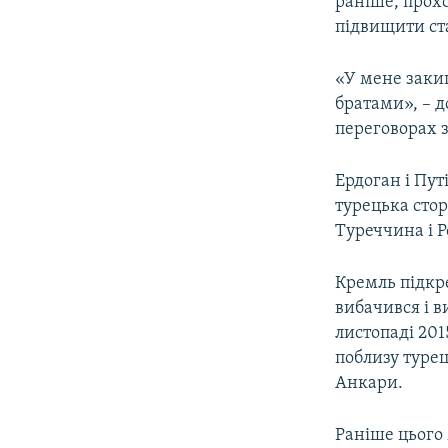
раніше, прохо
підвищити ст
«У мене заки
братами», – д
переговорах з
Ердоган і Пут
турецька стор
Туреччина і Р
Кремль підкре
вибачився і в
листопаді 201
поблизу турец
Анкари.
Раніше цього 