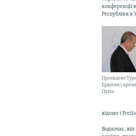
ВІДЕОУРОКИ «ELIFBE»
конференції 
СВІДЧЕННЯ ОКУПАЦІЇ
Республіки в 
УКРАЇНСЬКА ПРОБЛЕМА КРИМУ
ІНФОГРАФІКА
Президент Тур
Ердоган і през
Путін
відомо і Росії
Водночас, він