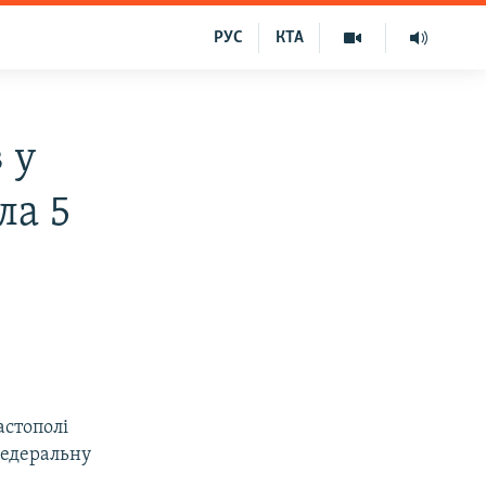
РУС
КТА
 у
ла 5
астополі
Федеральну