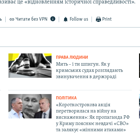
називає це «відновленням історичної справедливості».
ь
Читати без VPN
Follow us
Print
ПРАВА ЛЮДИНИ
Мить – і ти шпигун. Як у
кримських судах розглядають
звинувачення в держзраді
ПОЛІТИКА
«Короткострокова акція
перетворилася на війну на
виснаження»: Як пропаганда РФ
у Криму пояснює невдачі «СВО»
та залякує «мінними атаками»