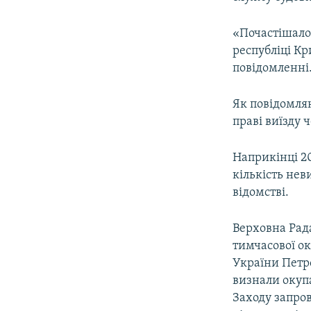
ВІДЕОУРОКИ «ELIFBE»
СВІДЧЕННЯ ОКУПАЦІЇ
«Почастішало 
республіці Кри
УКРАЇНСЬКА ПРОБЛЕМА КРИМУ
повідомленні
ІНФОГРАФІКА
Як повідомляю
праві виїзду 
Наприкінці 2
кількість нев
відомстві.
Верховна Рада
тимчасової ок
України Петр
визнали окупа
Заходу запро