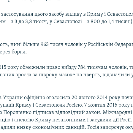
застосування цього засобу впливу в Криму і Севастопол
м – з 3 до 3,8 тисяч, у Севастополі – з 800 до 1,4 тисячі)
.
ть, нині більше 963 тисяч чоловік у Російській Федера
через борги.
015 року обмежили право виїзду 784 тисячам чоловік, 
иїзних зросла за півроку майже на чверть, відзначили 
 України офіційно оголосила 20 лютого 2014 року поч
упації Криму і Севастополя Росією. 7 жовтня 2015 року
о Порошенко підписав відповідний закон. Міжнародні 
цію і анексію Криму незаконними і засудили дії Росії.
вадили низку економічних санкцій. Росія заперечує ок