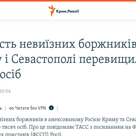
ість невиїзних боржників
 і Севастополі перевищи
осіб
20:54
ь
Читати без VPN
иїзних боржників в анексованому Росією Криму та Сев
 тисяч осіб. Про це повідомляє ТАСС з посиланням на 
х приставів (ФССП) Росії.