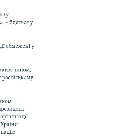
і (у
», – йдеться у
ції обмежені у
таким чином,
у російському
атком
 президент
організації
 Країни
упацію