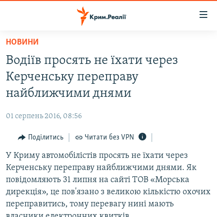
Доступність
посилання
Перейти
НОВИНИ
до
НОВИНИ
Водіїв просять не їхати через
основного
ВОДА.КРИМ
матеріалу
Керченську переправу
ВІДЕО ТА ФОТО
Перейти
найближчими днями
до
ПОЛІТИКА
основної
01 серпень 2016, 08:56
БЛОГИ
навігації
Перейти
Поділитись
Читати без VPN
ПОГЛЯД
до
У Криму автомобілістів просять не їхати через
ІНТЕРВ'Ю
пошуку
Керченську переправу найближчими днями. Як
ВСЕ ЗА ДЕНЬ
повідомляють 31 липня на сайті ТОВ «Морська
СПЕЦПРОЕКТИ
дирекція», це пов'язано з великою кількістю охочих
переправитись, тому перевагу нині мають
ЯК ОБІЙТИ БЛОКУВАННЯ
ДЕПОРТАЦІЯ
власники електронних квитків.