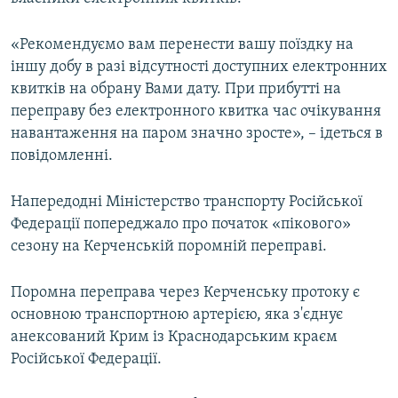
ВІДЕОУРОКИ «ELIFBE»
Русский
«Рекомендуємо вам перенести вашу поїздку на
СВІДЧЕННЯ ОКУПАЦІЇ
Qırımtatar
іншу добу в разі відсутності доступних електронних
УКРАЇНСЬКА ПРОБЛЕМА КРИМУ
квитків на обрану Вами дату. При прибутті на
переправу без електронного квитка час очікування
ДОЛУЧАЙСЯ!
ІНФОГРАФІКА
навантаження на паром значно зросте», – ідеться в
повідомленні.
Усі сайти RFE/RL
Напередодні Міністерство транспорту Російської
Федерації попереджало про початок «пікового»
сезону на Керченській поромній переправі.
Поромна переправа через Керченську протоку є
основною транспортною артерією, яка з'єднує
анексований Крим із Краснодарським краєм
Російської Федерації.