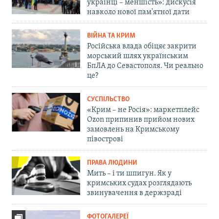
українці – меншість»: дискусія
навколо нової пам'ятної дати
ВІЙНА ТА КРИМ
Російська влада обіцяє закрити
морський шлях українським
БпЛА до Севастополя. Чи реально
це?
СУСПІЛЬСТВО
«Крим – не Росія»: маркетплейс
Ozon припинив прийом нових
замовлень на Кримському
півострові
ПРАВА ЛЮДИНИ
Мить – і ти шпигун. Як у
кримських судах розглядають
звинувачення в держзраді
ФОТОГАЛЕРЕЇ