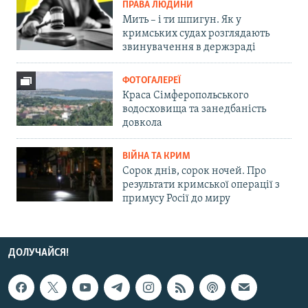
ПРАВА ЛЮДИНИ
Мить – і ти шпигун. Як у
кримських судах розглядають
звинувачення в держзраді
ФОТОГАЛЕРЕЇ
Краса Сімферопольського
водосховища та занедбаність
довкола
ВІЙНА ТА КРИМ
Сорок днів, сорок ночей. Про
результати кримської операції з
примусу Росії до миру
ДОЛУЧАЙСЯ!