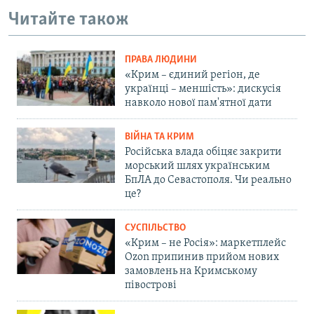
Читайте також
ПРАВА ЛЮДИНИ
«Крим – єдиний регіон, де
українці – меншість»: дискусія
навколо нової пам'ятної дати
ВІЙНА ТА КРИМ
Російська влада обіцяє закрити
морський шлях українським
БпЛА до Севастополя. Чи реально
це?
СУСПІЛЬСТВО
«Крим – не Росія»: маркетплейс
Ozon припинив прийом нових
замовлень на Кримському
півострові