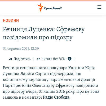
Доступність
посилання
Перейти
НОВИНИ
до
НОВИНИ
Речниця Луценка: Єфремову
основного
ВОДА.КРИМ
матеріалу
повідомили про підозру
ВІДЕО ТА ФОТО
Перейти
до
01 серпень 2016, 12:39
ПОЛІТИКА
основної
БЛОГИ
Поділитись
Читати без VPN
навігації
Перейти
ПОГЛЯД
Речниця генерального прокурора України Юрія
до
Луценка Лариса Сарган підтвердила, що
ІНТЕРВ'Ю
пошуку
колишньому керівнику парламентської фракції
ВСЕ ЗА ДЕНЬ
Партії регіонів Олександру Єфремову повідомили
про підозру вчора, 31 липня 2016 року. Про це вона
СПЕЦПРОЕКТИ
заявила в коментарі
Радіо Свобода
.
ЯК ОБІЙТИ БЛОКУВАННЯ
ДЕПОРТАЦІЯ