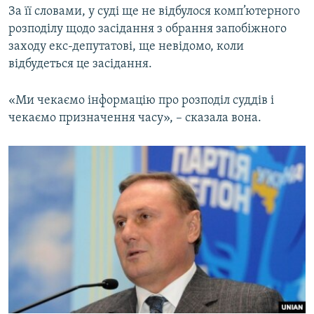
За її словами, у суді ще не відбулося комп’ютерного
ВІДЕОУРОКИ «ELIFBE»
Русский
розподілу щодо засідання з обрання запобіжного
СВІДЧЕННЯ ОКУПАЦІЇ
заходу екс-депутатові, ще невідомо, коли
Qırımtatar
відбудеться це засідання.
УКРАЇНСЬКА ПРОБЛЕМА КРИМУ
ДОЛУЧАЙСЯ!
ІНФОГРАФІКА
«Ми чекаємо інформацію про розподіл суддів і
чекаємо призначення часу», – сказала вона.
Усі сайти RFE/RL