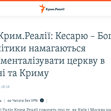
Крим.Реалії: Кесарю – Бо
літики намагаються
ументалізувати церкву в
ні та Криму
 18:18
ь
Читати без VPN
рі Радіо Крим.Реалії говорять про те, як Київ і Москва 