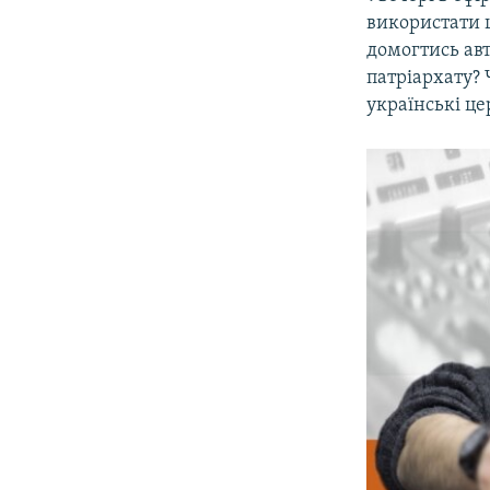
ВІДЕОУРОКИ «ELIFBE»
використати 
СВІДЧЕННЯ ОКУПАЦІЇ
домогтись авт
патріархату? 
УКРАЇНСЬКА ПРОБЛЕМА КРИМУ
українські ц
ІНФОГРАФІКА