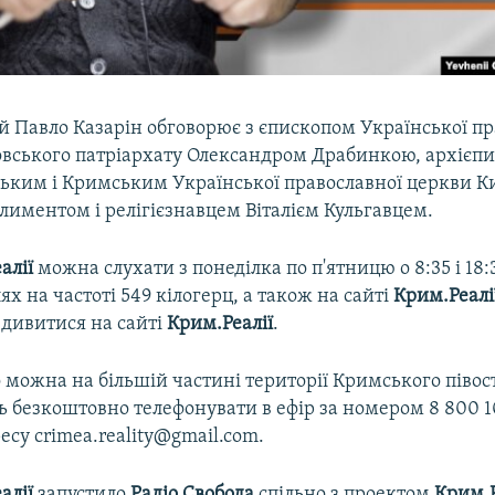
й Павло Казарін обговорює з єпископом Української пр
вського патріархату Олександром Драбинкою, архієп
ьким і Кримським Української православної церкви К
лиментом і релігієзнавцем Віталієм Кульгавцем.
алії
можна слухати з понеділка по п'ятницю о 8:35 і 18:
ях на частоті 549 кілогерц, а також на сайті
Крим.Реалі
дивитися на сайті
Крим.Реалії
.
 можна на більшій частині території Кримського півос
 безкоштовно телефонувати в ефір за номером 8 800 10
есу crimea.reality@gmail.com.
алії
запустило
Радіо Свобода
спільно з проектом
Крим.Р