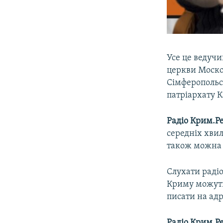
Усе це ведучи
церкви Моско
Сімферопольс
патріархату К
Радіо Крим.Ре
середніх хвил
також можна 
Слухати радіо
Криму можуть
писати на адр
Радіо Крим.Ре