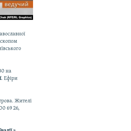
авославної
ископом
иївського
30 на
ї
. Ефіри
трова. Жителі
0 69 26,
еалії
в