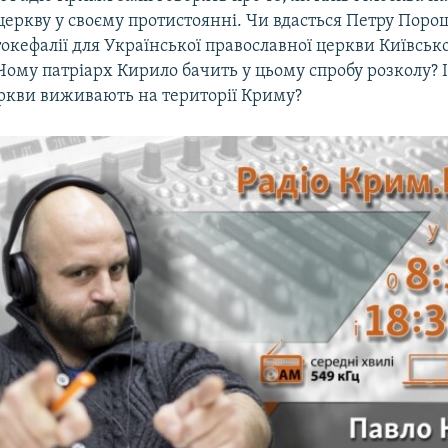
церкву у своєму протистоянні. Чи вдасться Петру Пор
окефалії для Української православної церкви Київськ
Чому патріарх Кирило бачить у цьому спробу розколу? І
еркви виживають на території Криму?