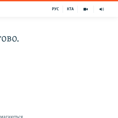
РУС
КТА
гово.
намагаються