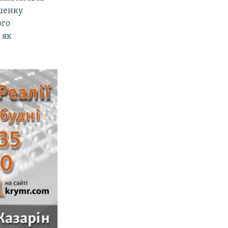
ошенку
ого
 як