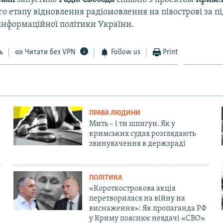
о етапу відновлення радіомовлення на півострові за 
інформаційної політики України.
ь
Читати без VPN
Follow us
Print
ПРАВА ЛЮДИНИ
Мить – і ти шпигун. Як у
кримських судах розглядають
звинувачення в держзраді
ПОЛІТИКА
«Короткострокова акція
перетворилася на війну на
виснаження»: Як пропаганда РФ
у Криму пояснює невдачі «СВО»